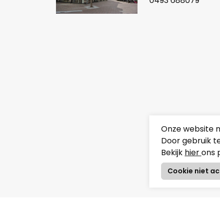
0493 688079
Onze website m
Door gebruik t
Bekijk
hier
ons 