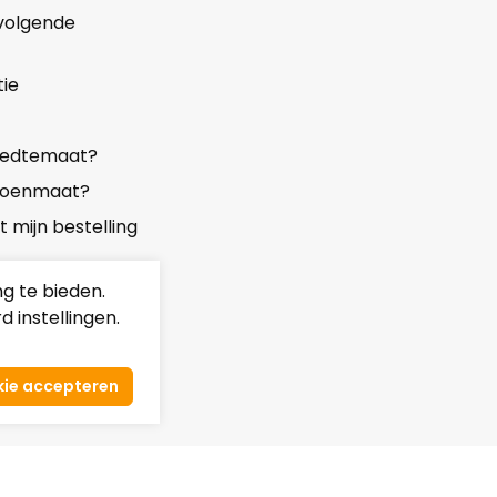
 volgende
ie
reedtemaat?
choenmaat?
mijn bestelling
rwaarden
g te bieden.
 instellingen.