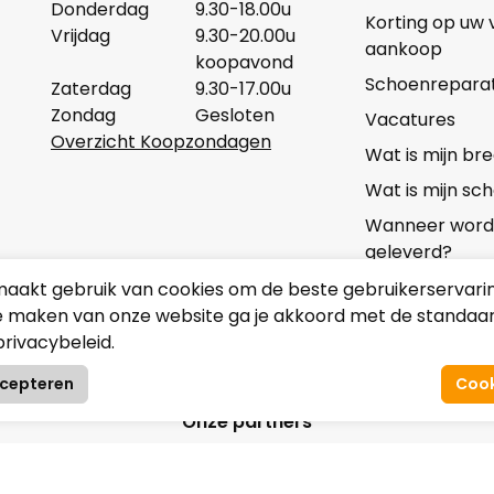
Donderdag
9.30-18.00u
Korting op uw
Vrijdag
9.30-20.00u
aankoop
koopavond
Schoenreparat
Zaterdag
9.30-17.00u
Zondag
Gesloten
Vacatures
Overzicht Koopzondagen
Wat is mijn b
Wat is mijn s
Wanneer wordt 
geleverd?
Algemene Voo
aakt gebruik van cookies om de beste gebruikerservarin
e maken van onze website ga je akkoord met de standaard
Privacy
privacybeleid.
Contact
Onze partners