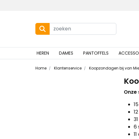
HEREN
DAMES
PANTOFFELS
ACCESSO
Home
Klantenservice
Koopzondagen bij van Mier
Koo
Onze 
1
12
31
6 
11