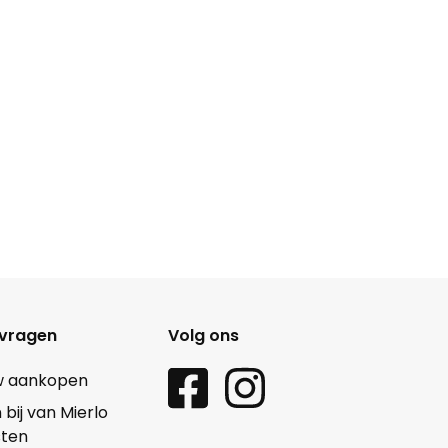
 vragen
Volg ons
w aankopen
ij van Mierlo
sten