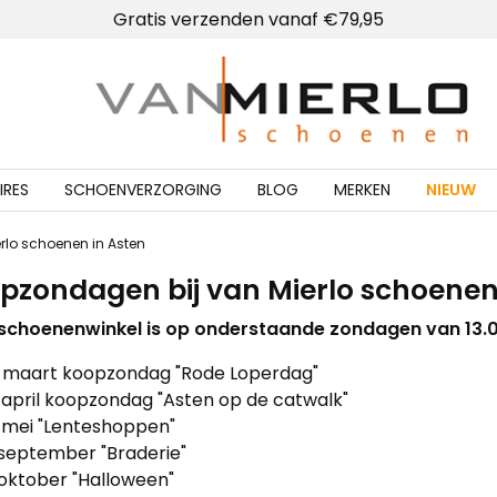
Gratis verzenden vanaf €79,95
Home | Van Mierlo schoenen
IRES
SCHOENVERZORGING
BLOG
MERKEN
NIEUW
lo schoenen in Asten
pzondagen bij van Mierlo schoenen
schoenenwinkel is op onderstaande zondagen van 13.
5 maart koopzondag "Rode Loperdag"
 april koopzondag "Asten op de catwalk"
 mei "Lenteshoppen"
september "Braderie"
 oktober "Halloween"