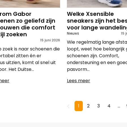
rom Gabor
Welke Xsensible
enen zo geliefd zijn
sneakers zijn het be
vrouwen die comfort
voor lange wandeli
ijl zoeken
Nieuws
15 
15 juni 2026
Wie regelmatig lange afst
 zoek is naar schoenen die
loopt, weet hoe belangrijk
tabel zitten én er
schoenen zijn. Comfort,
s uitzien, komt al snel uit
ondersteuning en een goe
bor. Het Duitse...
pasvorm...
meer
Lees meer
1
2
3
4