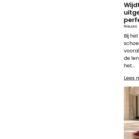
Wijd
uitg
perf
Nieuws
Bij he
schoe
vooral
de le
het...
Lees 