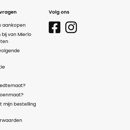
 vragen
Volg ons
w aankopen
ij van Mierlo
sten
 volgende
ie
reedtemaat?
choenmaat?
mijn bestelling
rwaarden