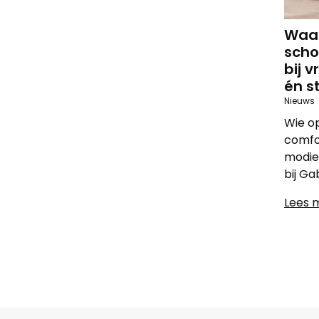
Waa
scho
bij 
én st
Nieuws
Wie op
comfor
modieu
bij Ga
Lees 