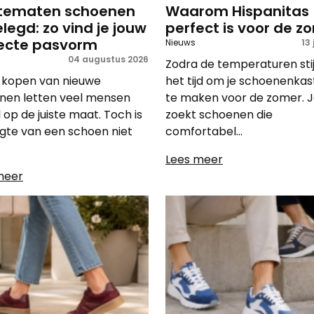
tematen schoenen
Waarom Hispanitas
elegd: zo vind je jouw
perfect is voor de z
ecte pasvorm
Nieuws
13 
04 augustus 2026
Zodra de temperaturen stij
t kopen van nieuwe
het tijd om je schoenenkas
nen letten veel mensen
te maken voor de zomer. 
 op de juiste maat. Toch is
zoekt schoenen die
ngte van een schoen niet
comfortabel...
Lees meer
meer