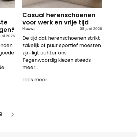
Casual herenschoenen
ste
voor werk en vrije tijd
ngen?
Nieuws
08 juni 2026
juni 2026
De tijd dat herenschoenen strikt
anden
zakelijk of puur sportief moesten
 goede
zijn, ligt achter ons.
Tegenwoordig kiezen steeds
de
meer...
Lees meer
9