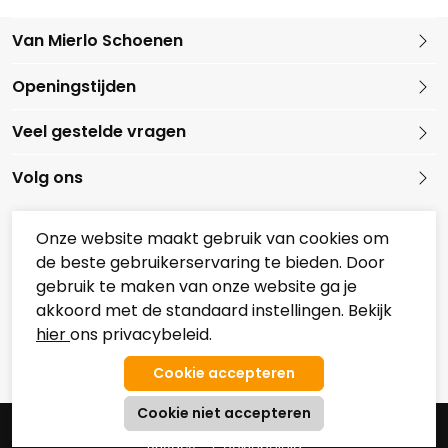
Van Mierlo Schoenen
Kleine Marktstraat 1
Openingstijden
5721 GG Asten
Nederland
Veel gestelde vragen
0493 688079
Volg ons
Onze website maakt gebruik van cookies om
de beste gebruikerservaring te bieden. Door
Onze partners
gebruik te maken van onze website ga je
Overzicht Koopzondagen
akkoord met de standaard instellingen. Bekijk
hier
ons privacybeleid.
© 2026 Van Mierlo Schoenen
Algemene Voorwaarden