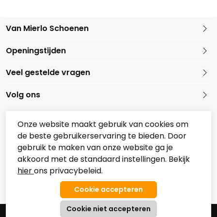
Van Mierlo Schoenen
Kleine Marktstraat 1
Openingstijden
5721 GG Asten
Nederland
Veel gestelde vragen
0493 688079
Volg ons
Onze website maakt gebruik van cookies om
de beste gebruikerservaring te bieden. Door
Onze partners
gebruik te maken van onze website ga je
Overzicht Koopzondagen
akkoord met de standaard instellingen. Bekijk
hier
ons privacybeleid.
© 2026 Van Mierlo Schoenen
Algemene Voorwaarden