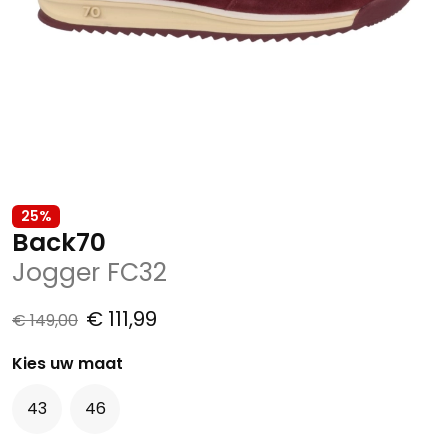
25%
Back70
Jogger FC32
€ 111,99
€ 149,00
Kies uw maat
43
46