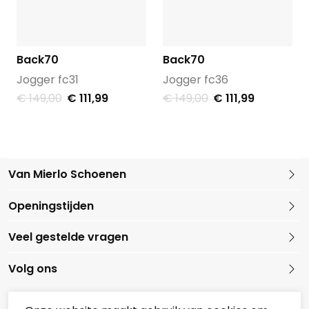
Back70
Back70
Jogger fc31
Jogger fc36
€ 149,00
€ 111,99
€ 149,00
€ 111,99
Van Mierlo Schoenen
Kleine Marktstraat 1
Openingstijden
5721 GG Asten
Nederland
Veel gestelde vragen
0493 688079
Volg ons