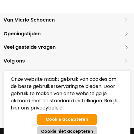
Van Mierlo Schoenen
Kleine Marktstraat 1
Openingstijden
5721 GG Asten
Nederland
Veel gestelde vragen
0493 688079
Volg ons
Onze website maakt gebruik van cookies om
de beste gebruikerservaring te bieden. Door
Onze partners
gebruik te maken van onze website ga je
Overzicht Koopzondagen
akkoord met de standaard instellingen. Bekijk
hier
ons privacybeleid.
© 2026 Van Mierlo Schoenen
Algemene Voorwaarden