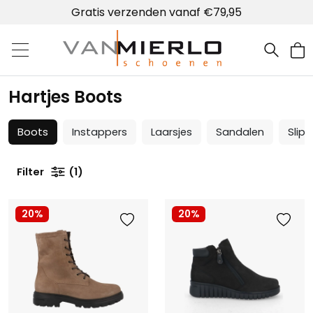
Gratis verzenden vanaf €79,95
Home | Van Mierlo schoenen
Hartjes Boots
Boots
Instappers
Laarsjes
Sandalen
Slipp
Filter
1
20%
20%