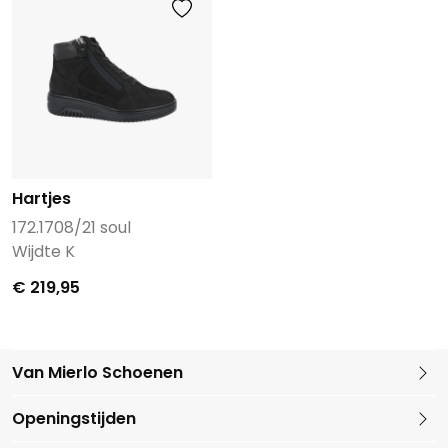
Hartjes
172.1708/21 soul
Wijdte K
€ 219,95
Van Mierlo Schoenen
Kleine Marktstraat 1
Openingstijden
5721 GG Asten