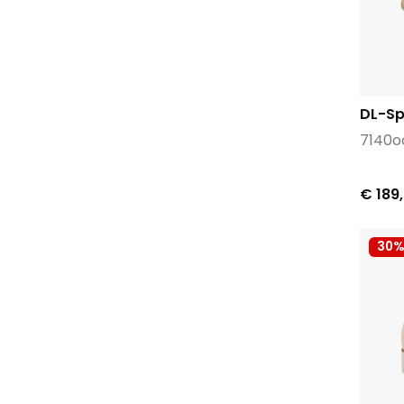
Puma
Red Rag
Reef
Rehab
Rieker
DL-Sp
River woods
7140o
Roberto d'Angelo
Rohde
€ 189
Scholl
Shoecolate
30%
Sioux
Sixty seven
Teva
Toral
Unisa
Via Vai