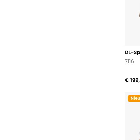
Maruti
Mephisto
Metro sneakers
Mjus
Nerogiardini
No claim
DL-Sp
Oh my sandals
7116
Olang
Panama jack
€ 199
Papucei
Paul green
Nie
Paula urban
Piedi Nudi
Pitt
Pocco pazza