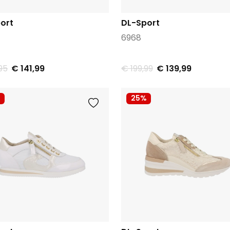
ort
DL-Sport
6968
95
€ 141,99
€ 199,99
€ 139,99
25%