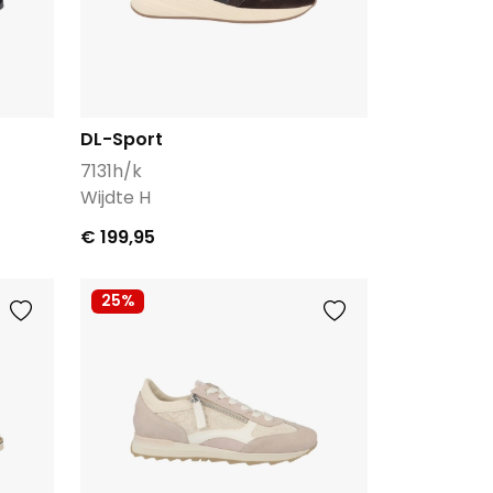
DL-Sport
7131h/k
Wijdte H
€ 199,95
25%