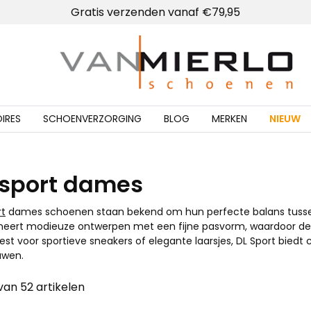
Lokale winkel met schoenmakerij
Gratis verzenden vanaf €79,95
Home | Van Mierlo schoenen
IRES
SCHOENVERZORGING
BLOG
MERKEN
NIEUW
 sport dames
rt
dames schoenen staan bekend om hun perfecte balans tussen co
eert modieuze ontwerpen met een fijne pasvorm, waardoor de sc
iest voor sportieve sneakers of elegante laarsjes, DL Sport bied
uwen.
 van 52 artikelen