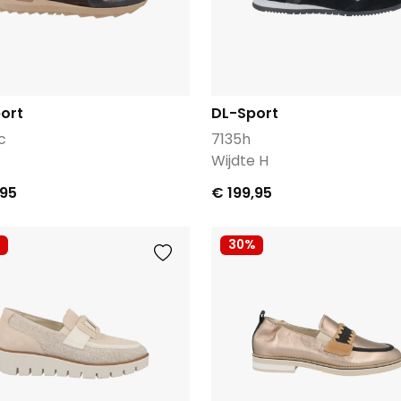
ort
DL-Sport
c
7135h
Wijdte H
,95
€ 199,95
30%