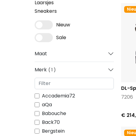
Laarsjes
Nie
Sneakers
Nieuw
Sale
Maat
Merk
1
DL-Sp
Accademia72
7206
aQa
Babouche
€ 214
Back70
Bergstein
Nie