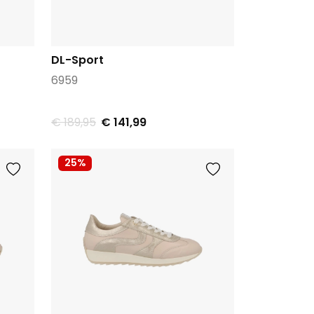
DL-Sport
6959
€ 189,95
€ 141,99
25%