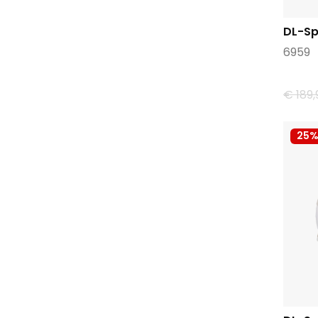
DL-Sp
6959
€ 189,
25%