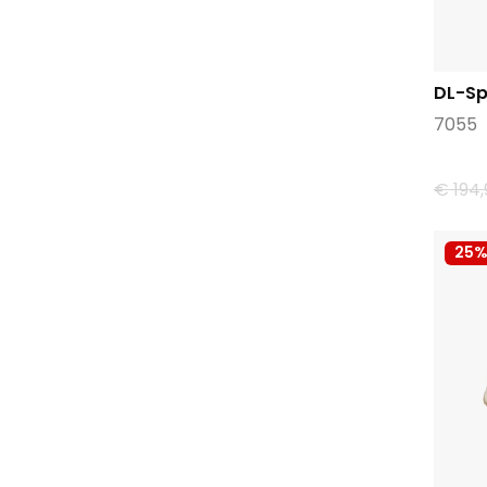
Victoria
Viguera
Waldlaufer
DL-Sp
Warmbat
7055
Xsensible
€ 194,
25%