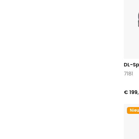
Grisport
Hartjes
Hassia
Hip
Hispanitas
Hub
Ilse jacobsen
DL-Sp
Inuovo
7181
Ipanema
K swiss
€ 199
Kaotiko
Keds
Nie
Lamica
Lazamani
Maripe