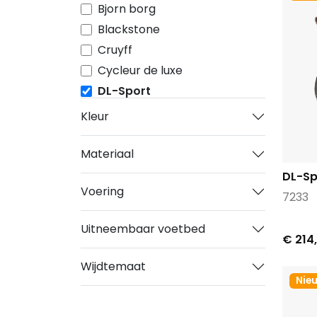
Bjorn borg
Blackstone
Cruyff
Cycleur de luxe
DL-Sport
Dr.Martens
Kleur
Durea
DWRS
Materiaal
FitFlop™
DL-Sp
Voering
Floris van Bommel
7233
Footnotes
Uitneembaar voetbed
Freeflex
€ 214
G star raw
Wijdtemaat
Gabor
Nie
Gabor Rolling Soft
Gosh