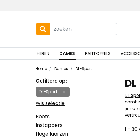
HEREN
DAMES
PANTOFFELS
ACCESSO
Home
Dames
DL-Sport
DL
Gefilterd op:
DL-Sport
DL Spo
combin
Wis selectie
je nu k
vertro
Boots
Instappers
1 - 30
Hoge laarzen