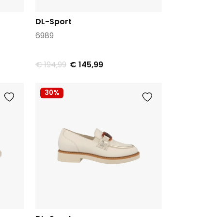
DL-Sport
6989
€ 194,99
€ 145,99
30%