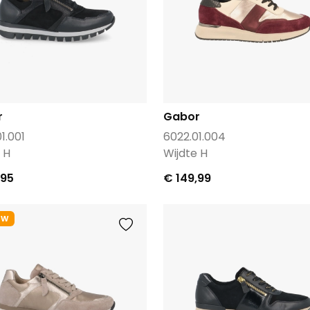
r
Gabor
1.001
6022.01.004
 H
Wijdte H
,95
€ 149,99
uw