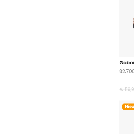
Keds
Lamica
Lazamani
Maripe
Maruti
Mephisto
Metro sneakers
Gabo
Mjus
82.70
Nerogiardini
No claim
€ 119,
Oh my sandals
Olang
Nie
Panama jack
Papucei
Paul green
Paula urban