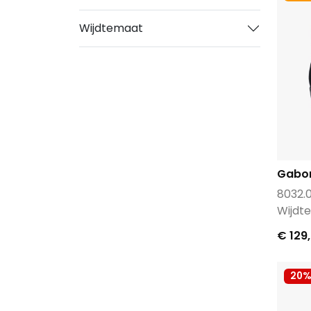
G star raw
Wijdtemaat
Gabor
Gabor Rolling Soft
Gosh
Grisport
Hartjes
Hassia
Hip
Gabo
Hispanitas
8032.0
Hub
Wijdt
Ilse jacobsen
€ 129
Inuovo
Ipanema
20%
K swiss
Kaotiko