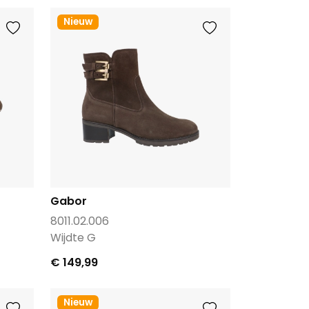
Nieuw
Gabor
8011.02.006
Wijdte G
€ 149,99
Nieuw