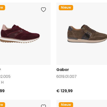
uw
Nieuw
r
Gabor
02.005
6019.01.007
 H
,99
€ 129,99
uw
Nieuw