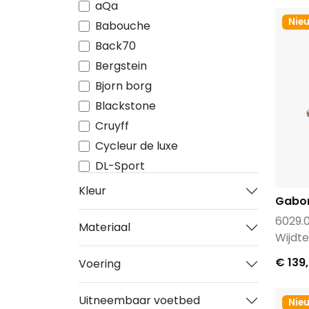
aQa
Nie
Babouche
Back70
Bergstein
Bjorn borg
Blackstone
Cruyff
Cycleur de luxe
DL-Sport
Dr.Martens
Kleur
Gabo
Durea
6029.
DWRS
Materiaal
Wijdte
FitFlop™
€ 139
Voering
Floris van Bommel
Footnotes
Uitneembaar voetbed
Nie
Freeflex