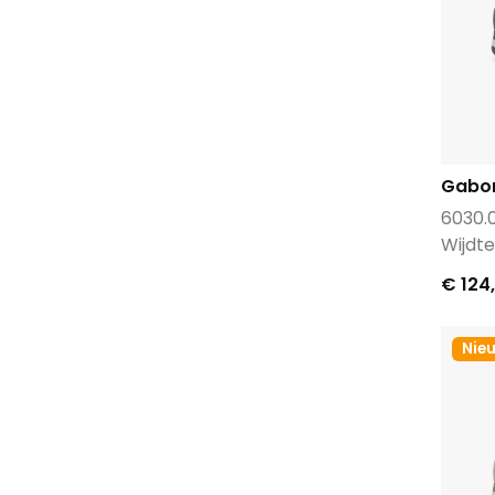
Piedi Nudi
Pitt
Pocco pazza
Puma
Red Rag
Gabo
Reef
6030.0
Rehab
Wijdte
Rieker
€ 124
River woods
Roberto d'Angelo
Rohde
Nie
Scholl
Shoecolate
Sioux
Sixty seven