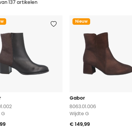
 van 137 artikelen
uw
Nieuw
r
Gabor
1.002
8063.01.006
e G
Wijdte G
,99
€ 149,99