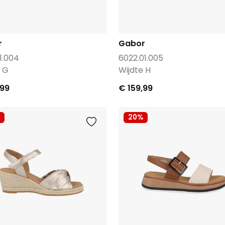
r
Gabor
1.004
6022.01.005
e G
Wijdte H
,99
€ 159,99
20%