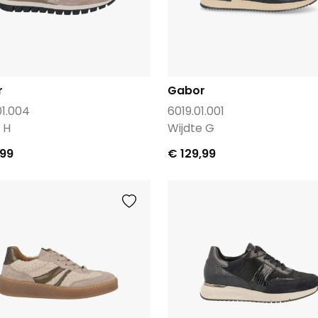
r
Gabor
01.004
6019.01.001
 H
Wijdte G
,99
€ 129,99