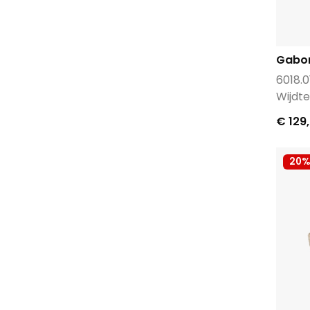
Gabo
6018.0
Wijdt
€ 129
20%