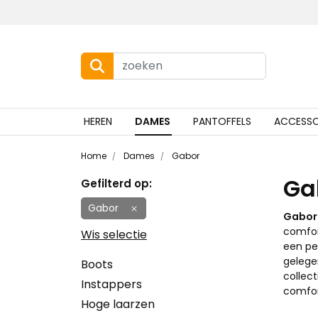
HEREN
DAMES
PANTOFFELS
ACCESSO
Home
Dames
Gabor
Ga
Gefilterd op:
Gabor
Gabor
comfor
Wis selectie
een pe
gelege
Boots
collec
Instappers
comfor
Hoge laarzen