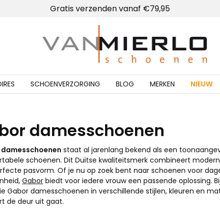
Lokale winkel met schoenmakerij
Home | Van Mierlo schoenen
IRES
SCHOENVERZORGING
BLOG
MERKEN
NIEUW
bor damesschoenen
 damesschoenen
staat al jarenlang bekend als een toonaangev
tabele schoenen. Dit Duitse kwaliteitsmerk combineert modern
rfecte pasvorm. Of je nu op zoek bent naar schoenen voor dagelij
nheid,
Gabor
biedt voor iedere vrouw een passende oplossing. Bi
tie Gabor damesschoenen in verschillende stijlen, kleuren en mat
t de deur uit gaat.