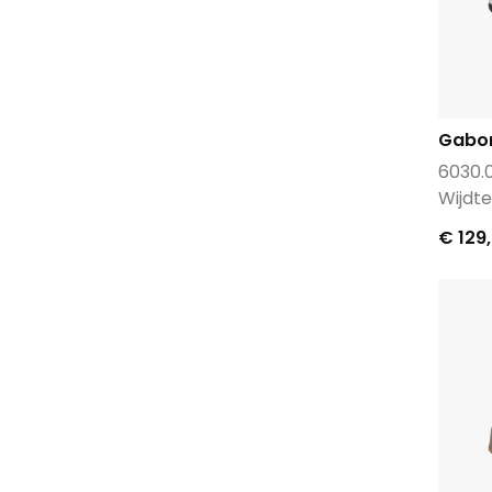
Teva
Toral
Unisa
Via Vai
Gabo
Victoria
6030.
Viguera
Wijdte
Waldlaufer
€ 129
Warmbat
Xsensible