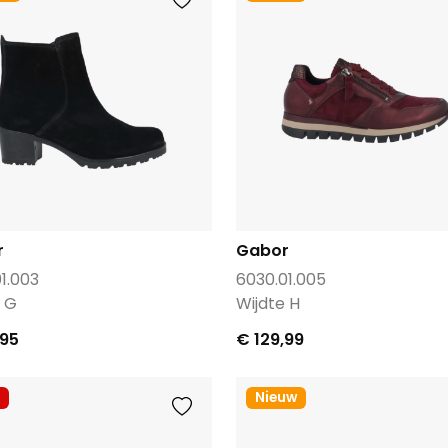
r
Gabor
1.003
6030.01.005
e G
Wijdte H
,95
€ 129,99
Nieuw