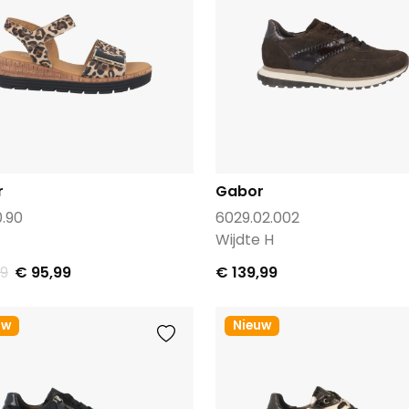
r
Gabor
0.90
6029.02.002
Wijdte H
99
€ 95,99
€ 139,99
uw
Nieuw