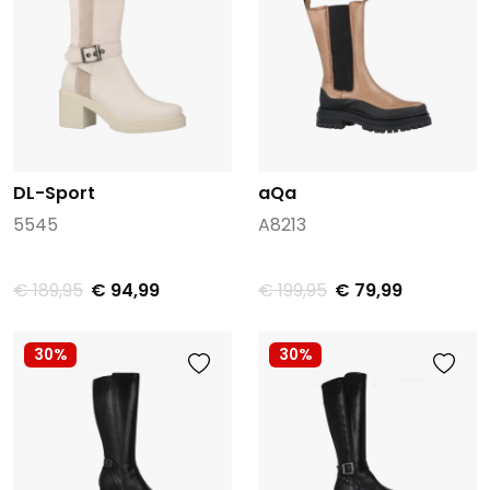
DL-Sport
aQa
5545
A8213
€ 189,95
€ 94,99
€ 199,95
€ 79,99
30%
30%