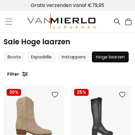
Gratis verzenden vanaf €79,95
Home | Van Mierlo schoenen
Sale Hoge laarzen
Boots
Espadrille
Instappers
Hoge laarzen
Filter
30%
25%