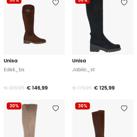
30%
30%
Unisa
Unisa
Edeli_bs
Jabilo_st
€ 209,95
€ 146,99
€ 179,95
€ 125,99
30%
30%