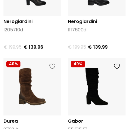
Nerogiardini
Nerogiardini
I205710d
I117600d
€ 199,95
€ 139,96
€ 199,95
€ 139,99
40%
40%
Durea
Gabor