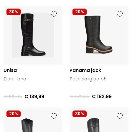
30%
20%
Unisa
Panama jack
Elori_bna
Patricia igloo b5
€ 199,95
€ 139,99
€ 229,00
€ 182,99
20%
30%