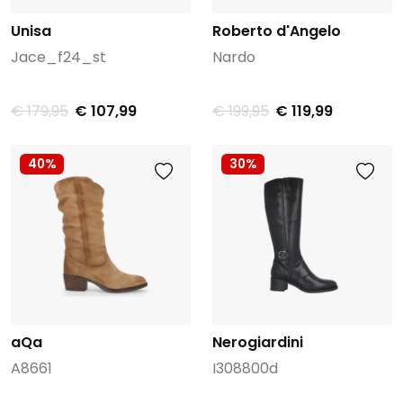
Unisa
Roberto d'Angelo
Jace_f24_st
Nardo
€ 179,95
€ 107,99
€ 199,95
€ 119,99
40%
30%
aQa
Nerogiardini
A8661
I308800d