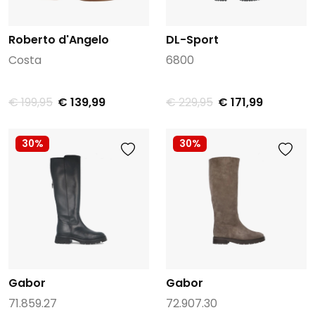
Roberto d'Angelo
DL-Sport
Costa
6800
€ 199,95
€ 139,99
€ 229,95
€ 171,99
30%
30%
Gabor
Gabor
71.859.27
72.907.30