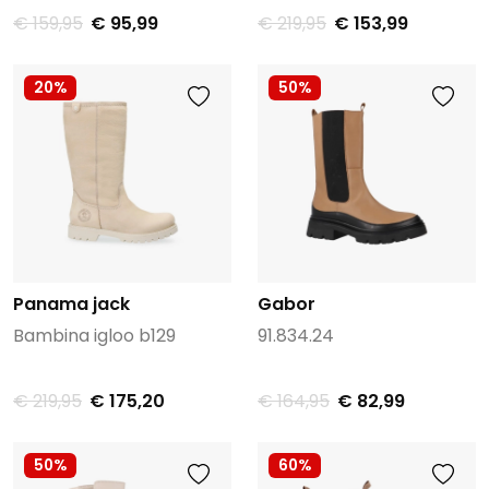
€ 159,95
€ 95,99
€ 219,95
€ 153,99
20%
50%
Panama jack
Gabor
Bambina igloo b129
91.834.24
€ 219,95
€ 175,20
€ 164,95
€ 82,99
50%
60%