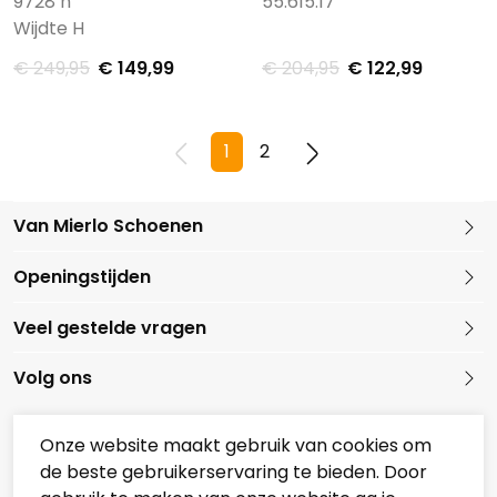
9728 h
55.615.17
Wijdte H
€ 249,95
€ 149,99
€ 204,95
€ 122,99
1
2
Van Mierlo Schoenen
Kleine Marktstraat 1
Openingstijden
5721 GG Asten
Nederland
Veel gestelde vragen
0493 688079
Volg ons
Onze website maakt gebruik van cookies om
de beste gebruikerservaring te bieden. Door