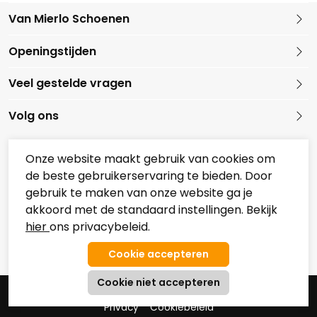
Van Mierlo Schoenen
Kleine Marktstraat 1
Openingstijden
5721 GG Asten
Nederland
Veel gestelde vragen
0493 688079
Volg ons
Onze website maakt gebruik van cookies om
de beste gebruikerservaring te bieden. Door
Onze partners
gebruik te maken van onze website ga je
Overzicht Koopzondagen
akkoord met de standaard instellingen. Bekijk
hier
ons privacybeleid.
© 2026 Van Mierlo Schoenen
Algemene Voorwaarden
Privacy
Cookiebeleid