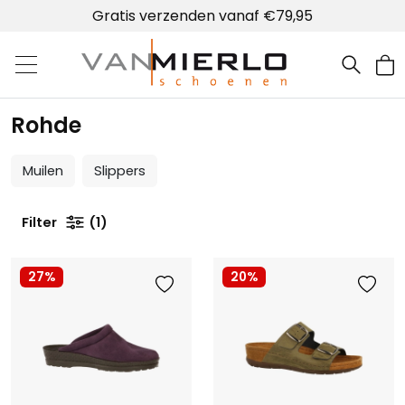
Gratis verzenden vanaf €79,95
Home | Van Mierlo schoenen
Rohde
Muilen
Slippers
Filter
1
27%
20%