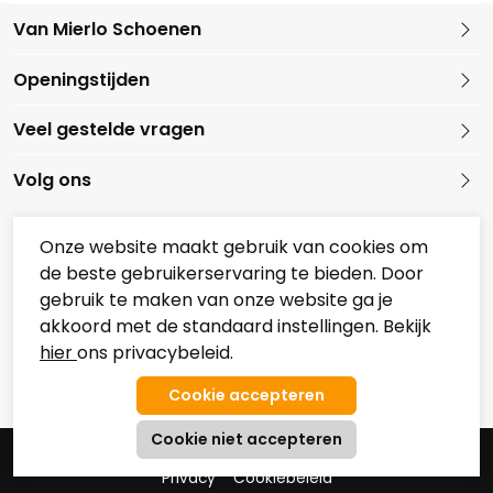
Van Mierlo Schoenen
Kleine Marktstraat 1
Openingstijden
5721 GG Asten
Nederland
Veel gestelde vragen
0493 688079
Volg ons
Onze website maakt gebruik van cookies om
de beste gebruikerservaring te bieden. Door
Onze partners
gebruik te maken van onze website ga je
Overzicht Koopzondagen
akkoord met de standaard instellingen. Bekijk
hier
ons privacybeleid.
© 2026 Van Mierlo Schoenen
Algemene Voorwaarden
Privacy
Cookiebeleid