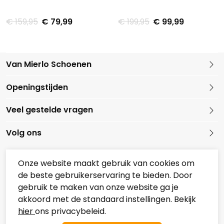
€ 159,95
€ 79,99
€ 199,95
€ 99,99
Van Mierlo Schoenen
Kleine Marktstraat 1
Openingstijden
5721 GG Asten
Nederland
Veel gestelde vragen
0493 688079
Volg ons
Onze website maakt gebruik van cookies om
de beste gebruikerservaring te bieden. Door
Onze partners
gebruik te maken van onze website ga je
Overzicht Koopzondagen
akkoord met de standaard instellingen. Bekijk
hier
ons privacybeleid.