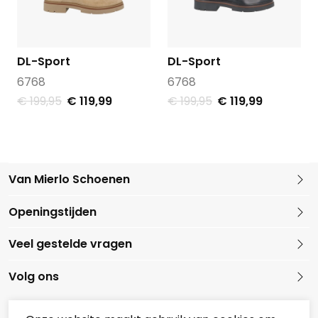
DL-Sport
DL-Sport
6768
6768
€ 199,95
€ 119,99
€ 199,95
€ 119,99
Van Mierlo Schoenen
Kleine Marktstraat 1
Openingstijden
5721 GG Asten
Nederland
Veel gestelde vragen
0493 688079
Volg ons