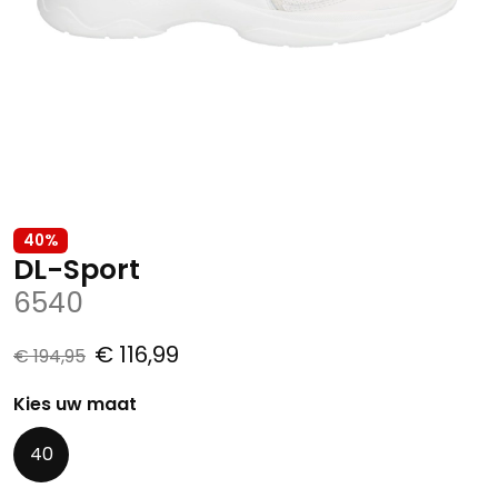
40%
DL-Sport
6540
€ 116,99
€ 194,95
Kies uw maat
40