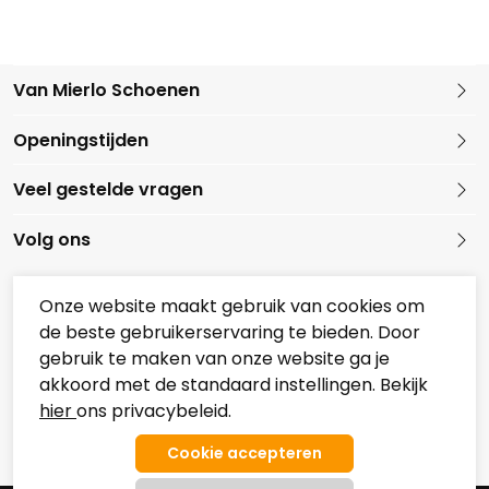
Van Mierlo Schoenen
Kleine Marktstraat 1
Openingstijden
5721 GG Asten
Nederland
Veel gestelde vragen
0493 688079
Volg ons
Onze website maakt gebruik van cookies om
de beste gebruikerservaring te bieden. Door
Onze partners
gebruik te maken van onze website ga je
Overzicht Koopzondagen
akkoord met de standaard instellingen. Bekijk
hier
ons privacybeleid.