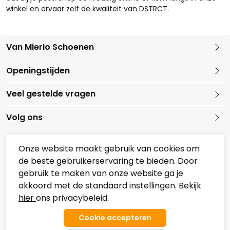
winkel en ervaar zelf de kwaliteit van DSTRCT.
Van Mierlo Schoenen
Kleine Marktstraat 1
Openingstijden
5721 GG Asten
Nederland
Veel gestelde vragen
0493 688079
Volg ons
Onze website maakt gebruik van cookies om
de beste gebruikerservaring te bieden. Door
Onze partners
gebruik te maken van onze website ga je
Overzicht Koopzondagen
akkoord met de standaard instellingen. Bekijk
hier
ons privacybeleid.