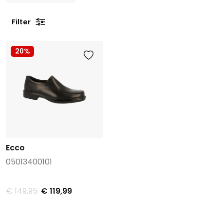
Filter
20%
Ecco
05013400101
€ 149,95
€ 119,99