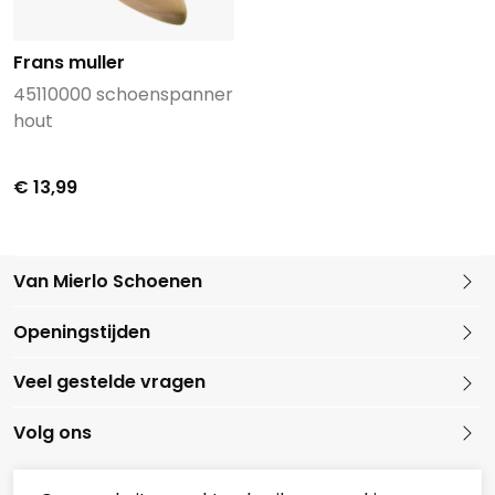
Frans muller
45110000 schoenspanner
hout
€ 13,99
Van Mierlo Schoenen
Kleine Marktstraat 1
Openingstijden
5721 GG Asten
Nederland
Veel gestelde vragen
0493 688079
Volg ons