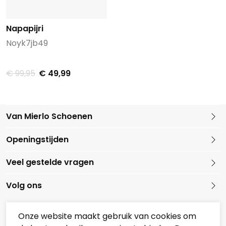
Napapijri
Noyk7jb49
€ 99,95
€ 49,99
Van Mierlo Schoenen
Kleine Marktstraat 1
Openingstijden
5721 GG Asten
Nederland
Veel gestelde vragen
0493 688079
Volg ons
Onze website maakt gebruik van cookies om