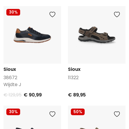
30%
Sioux
Sioux
38672
11322
Wijdte J
€ 129,95
€ 90,99
€ 89,95
30%
50%