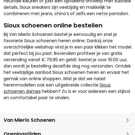
neutrale kleuren of juist een opvallend ontwerp met subtiele
details, Sioux sneakers zijn veelzijdig en makkelijk te
combineren met jeans, chino’s of zelfs een nette pantalon.
Sioux schoenen online bestellen
Bij Van Mierlo Schoenen bestel je eenvoudig en snel je
favoriete Sioux schoenen heren online. Dankzij onze
overzichtelijke webshop vind je in een paar klikken het model
dat perfect bij jou past. Bovendien profiteer je van gratis
verzending vanaf € 79,95 en geldt: bestel je voor 16:00 uur,
dan wordt je bestelling dezelfde dag nog verzonden. Ontdek
het veelzijdige aanbod Sioux schoenen heren en ervaar het
gemak van online shoppen. Wist je dat we naast
herenmodellen ook een uitgebreide collectie
Sioux
schoenen dames
hebben? Zo is er voor iedereen een stijlvol
en comfortabel paar te vinden.
Van Mierlo Schoenen
Kleine Marktstraat 1
Openingstijden