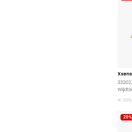
Xsensible
Xsens
33202.
Wijdte
€ 299
20%