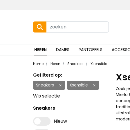
HEREN
DAMES
PANTOFFELS
ACCESSO
Home
Heren
Sneakers
Xsensible
Xs
Gefilterd op:
Sneakers
Xsensible
Zoek j
Mierlo
Wis selectie
concep
tradit
Sneakers
uitstr
moder
Nieuw