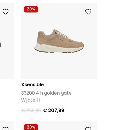
20%
Xsensible
33200.4 h golden gate
Wijdte H
€ 259,95
€ 207,99
20%