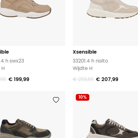
ible
Xsensible
.4 h swx23
33201.4 h rialto
 H
Wijdte H
,95
€ 199,99
€ 259,95
€ 207,99
10%