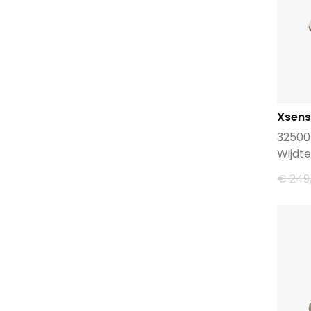
Xsens
32500
Wijdte
€ 249