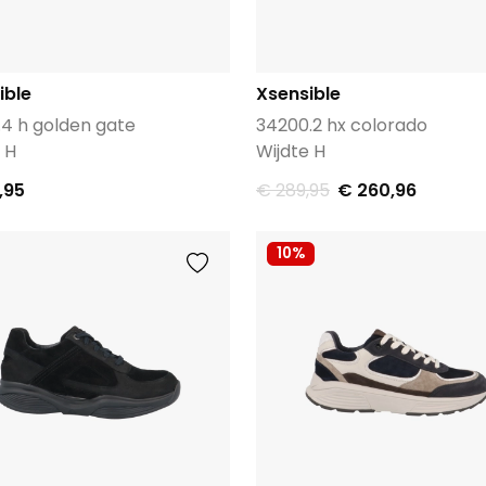
ible
Xsensible
.4 h golden gate
34200.2 hx colorado
 H
Wijdte H
,95
€ 289,95
€ 260,96
10%