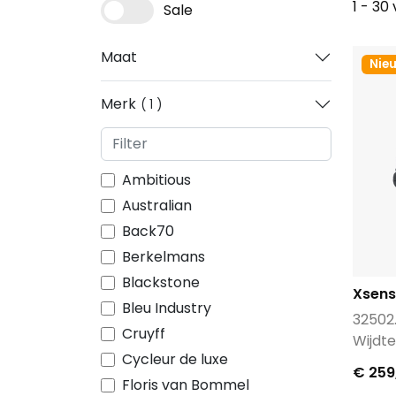
1 - 30
Sale
Maat
Nie
Merk
1
Ambitious
Australian
Back70
Berkelmans
Blackstone
Xsens
Bleu Industry
32502
Cruyff
Wijdte
Cycleur de luxe
€ 259
Floris van Bommel