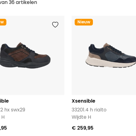
 van 36 artikelen
uw
Nieuw
ible
Xsensible
.2 hx swx29
33201.4 h rialto
 H
Wijdte H
,95
€ 259,95