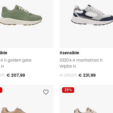
ible
Xsensible
.4 h golden gate
33204.4 manhattan h
 H
Wijdte H
,95
€ 207,99
€ 289,95
€ 231,99
20%