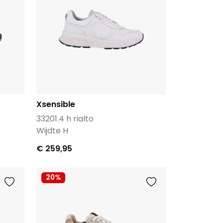
Xsensible
33201.4 h rialto
Wijdte H
€ 259,95
20%