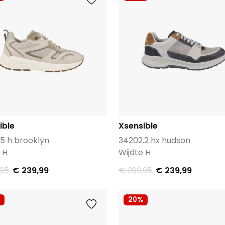
ible
Xsensible
5 h brooklyn
34202.2 hx hudson
 H
Wijdte H
,95
€ 239,99
€ 299,95
€ 239,99
20%