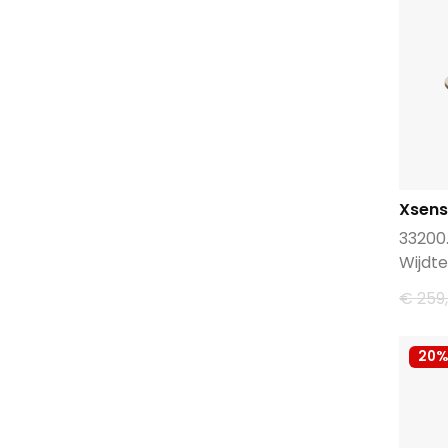
Xsens
33200
Wijdte
€ 259
20%