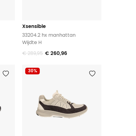
Xsensible
33204.2 hx manhattan
Wijdte H
€ 289,95
€ 260,96
30%