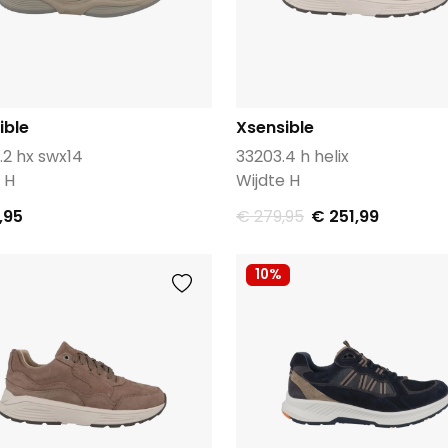
ible
Xsensible
.2 hx swx14
33203.4 h helix
 H
Wijdte H
,95
€ 279,95
€ 251,99
10%