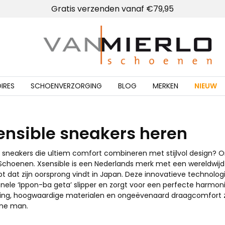
Lokale winkel met schoenmakerij
Home | Van Mierlo schoenen
IRES
SCHOENVERZORGING
BLOG
MERKEN
NIEUW
ensible sneakers heren
e sneakers die ultiem comfort combineren met stijlvol design? 
 Schoenen. Xsensible is een Nederlands merk met een wereldwijd
t dat zijn oorsprong vindt in Japan. Deze innovatieve technologi
ionele ‘Ippon-ba geta’ slipper en zorgt voor een perfecte harm
aling, hoogwaardige materialen en ongeëvenaard draagcomfort 
ne man.