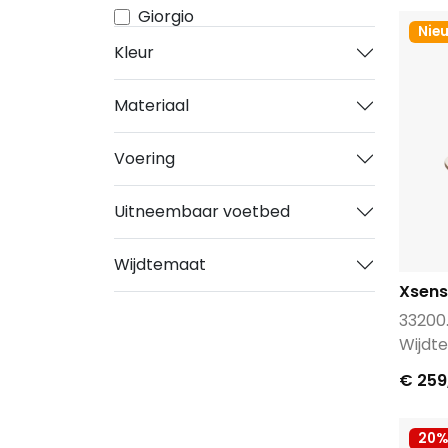
Giorgio
Nie
Harris
Kleur
Hub
K swiss
Materiaal
Kaotiko
Voering
LACOSTE
Mephisto
Uitneembaar voetbed
Napapijri
Pme Legend
Wijdtemaat
Reebok
Xsens
Rehab
33200
Sioux
Wijdte
Via Vai
€ 259
Victoria
Waldlaufer
20%