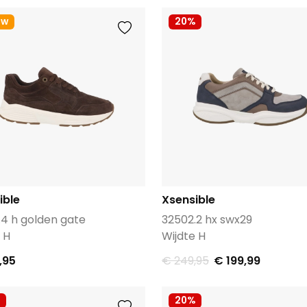
uw
20%
ible
Xsensible
.4 h golden gate
32502.2 hx swx29
 H
Wijdte H
,95
€ 249,95
€ 199,99
20%