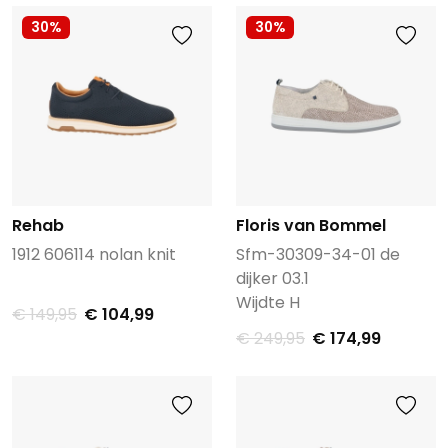
30%
30%
Rehab
Floris van Bommel
1912 606114 nolan knit
Sfm-30309-34-01 de
dijker 03.1
Wijdte H
€ 149,95
€ 104,99
€ 249,95
€ 174,99