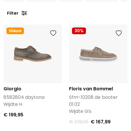
Filter
Nieuw
30%
Giorgio
Floris van Bommel
8582804 daytona
Sfm-10208 de booter
Wijdte H
01.02
Wijdte G½
€ 199,95
€ 239,95
€ 167,99