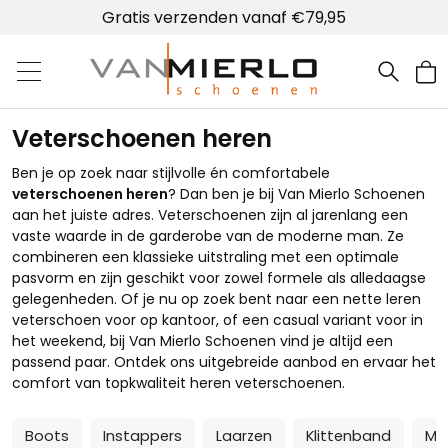
Lokale winkel met schoenmakerij
Gratis verzenden vanaf €79,95
Home | Van Mierlo schoenen
Veterschoenen heren
Ben je op zoek naar stijlvolle én comfortabele
veterschoenen heren
? Dan ben je bij Van Mierlo Schoenen
aan het juiste adres. Veterschoenen zijn al jarenlang een
vaste waarde in de garderobe van de moderne man. Ze
combineren een klassieke uitstraling met een optimale
pasvorm en zijn geschikt voor zowel formele als alledaagse
gelegenheden. Of je nu op zoek bent naar een nette leren
veterschoen voor op kantoor, of een casual variant voor in
het weekend, bij Van Mierlo Schoenen vind je altijd een
passend paar. Ontdek ons uitgebreide aanbod en ervaar het
comfort van topkwaliteit heren veterschoenen.
Boots
Instappers
Laarzen
Klittenband
Mui