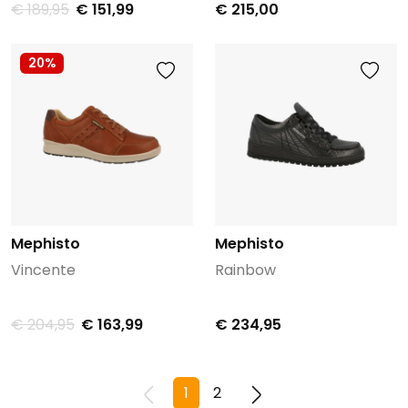
€ 189,95
€ 151,99
€ 215,00
20%
Mephisto
Mephisto
Vincente
Rainbow
€ 204,95
€ 163,99
€ 234,95
1
2