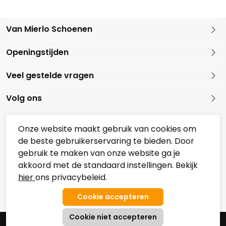
Van Mierlo Schoenen
Kleine Marktstraat 1
Openingstijden
5721 GG Asten
Nederland
Veel gestelde vragen
0493 688079
Volg ons
Onze website maakt gebruik van cookies om
de beste gebruikerservaring te bieden. Door
Onze partners
gebruik te maken van onze website ga je
Overzicht Koopzondagen
akkoord met de standaard instellingen. Bekijk
hier
ons privacybeleid.
© 2026 Van Mierlo Schoenen
Algemene Voorwaarden