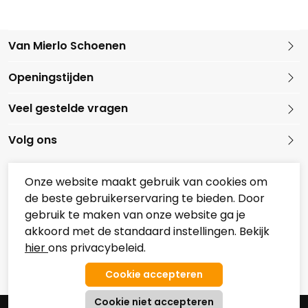
Van Mierlo Schoenen
Kleine Marktstraat 1
Openingstijden
5721 GG Asten
Nederland
Veel gestelde vragen
0493 688079
Volg ons
Onze website maakt gebruik van cookies om
de beste gebruikerservaring te bieden. Door
Onze partners
gebruik te maken van onze website ga je
Overzicht Koopzondagen
akkoord met de standaard instellingen. Bekijk
hier
ons privacybeleid.
© 2026 Van Mierlo Schoenen
Algemene Voorwaarden