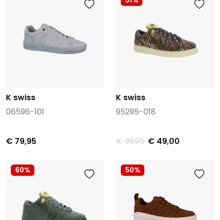
51%
K swiss
K swiss
06596-101
95295-018
€ 79,95
€ 99,95
€ 49,00
60%
50%