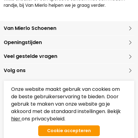
randje, bij Van Mierlo helpen we je graag verder.
Van Mierlo Schoenen
Kleine Marktstraat 1
Openingstijden
5721 GG Asten
Nederland
Veel gestelde vragen
0493 688079
Volg ons
Onze website maakt gebruik van cookies om
de beste gebruikerservaring te bieden. Door
Onze partners
gebruik te maken van onze website ga je
Overzicht Koopzondagen
akkoord met de standaard instellingen. Bekijk
hier
ons privacybeleid.