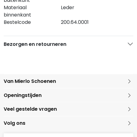
buitenkant
Materiaal
Leder
binnenkant
Bestelcode
200.64.0001
Bezorgen en retourneren
Van Mierlo Schoenen
Kleine Marktstraat 1
Openingstijden
5721 GG Asten
Nederland
Veel gestelde vragen
0493 688079
Volg ons