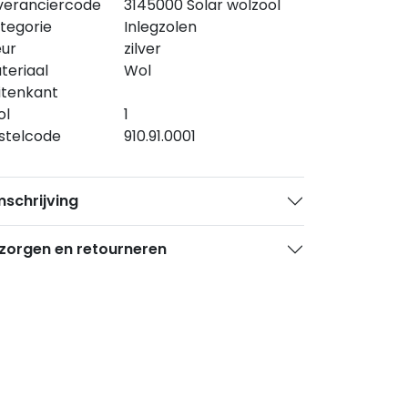
veranciercode
3145000 Solar wolzool
tegorie
Inlegzolen
eur
zilver
teriaal
Wol
itenkant
ol
1
stelcode
910.91.0001
schrijving
zorgen en retourneren