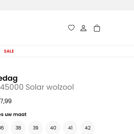
SALE
edag
145000 Solar wolzool
7,99
es uw maat
36
38
39
40
41
42