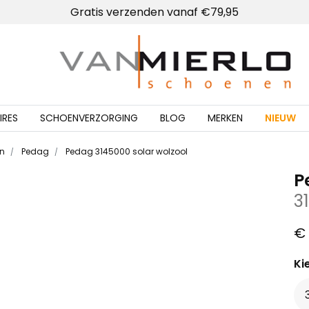
Gratis verzenden vanaf €79,95
Home | Van Mierlo schoenen
IRES
SCHOENVERZORGING
BLOG
MERKEN
NIEUW
en
Pedag
Pedag 3145000 solar wolzool
P
3
€ 
Ki