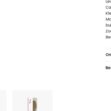
Le
Ca
Kl
Ma
bu
Zo
Be
Om
Be