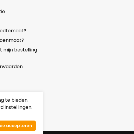
ie
reedtemaat?
choenmaat?
mijn bestelling
rwaarden
g te bieden.
 instellingen.