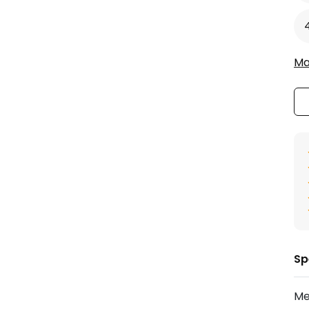
Ma
Sp
Me