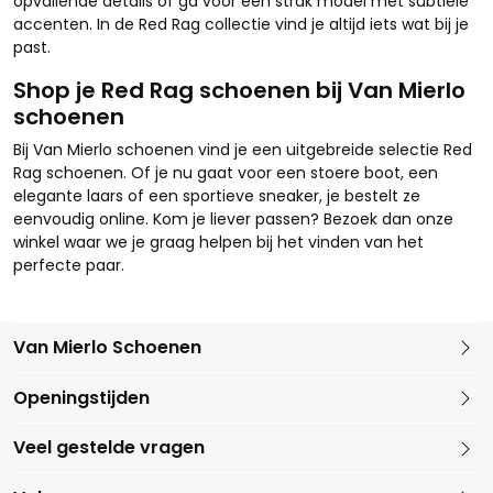
opvallende details of ga voor een strak model met subtiele
accenten. In de Red Rag collectie vind je altijd iets wat bij je
past.
Shop je Red Rag schoenen bij Van Mierlo
schoenen
Bij Van Mierlo schoenen vind je een uitgebreide selectie Red
Rag schoenen. Of je nu gaat voor een stoere boot, een
elegante laars of een sportieve sneaker, je bestelt ze
eenvoudig online. Kom je liever passen? Bezoek dan onze
winkel waar we je graag helpen bij het vinden van het
perfecte paar.
Van Mierlo Schoenen
Kleine Marktstraat 1
Openingstijden
5721 GG Asten
Nederland
Veel gestelde vragen
0493 688079