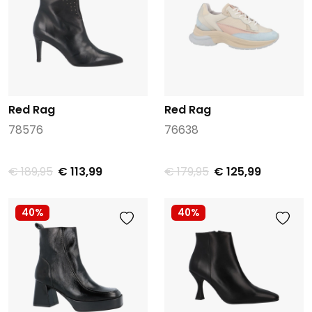
Red Rag
Red Rag
78576
76638
€ 189,95
€ 113,99
€ 179,95
€ 125,99
40%
40%