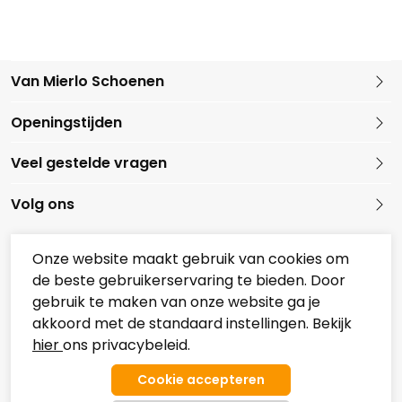
Van Mierlo Schoenen
Kleine Marktstraat 1
Openingstijden
5721 GG Asten
Nederland
Veel gestelde vragen
0493 688079
Volg ons
Onze website maakt gebruik van cookies om
de beste gebruikerservaring te bieden. Door
Onze partners
gebruik te maken van onze website ga je
Overzicht Koopzondagen
akkoord met de standaard instellingen. Bekijk
hier
ons privacybeleid.