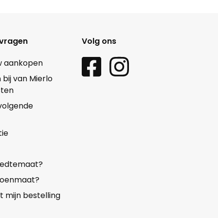
 vragen
Volg ons
w aankopen
ij van Mierlo
sten
 volgende
ie
reedtemaat?
choenmaat?
mijn bestelling