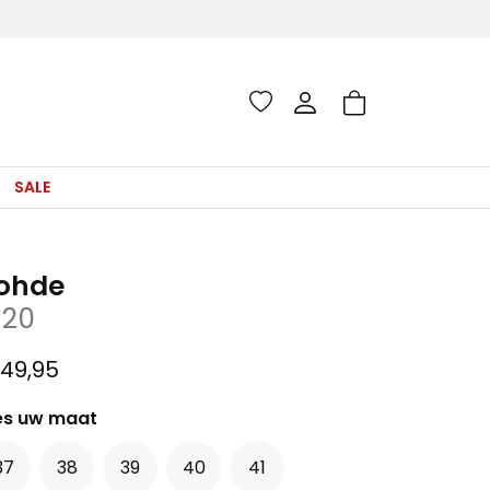
SALE
ohde
120
49,95
es uw maat
37
38
39
40
41