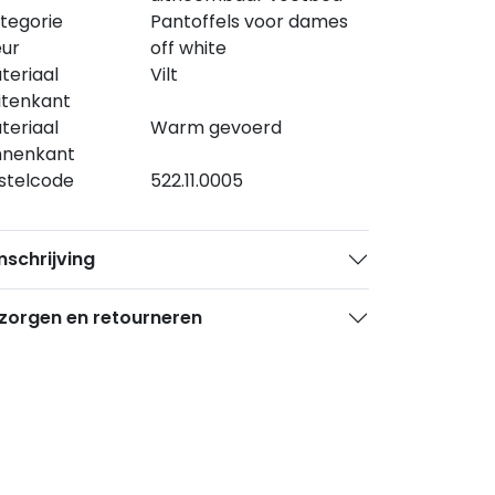
tegorie
Pantoffels voor dames
eur
off white
teriaal
Vilt
itenkant
teriaal
Warm gevoerd
nnenkant
stelcode
522.11.0005
schrijving
zorgen en retourneren