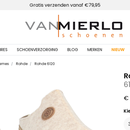
Gratis verzenden vanaf €79,95
Home | Van Mierlo schoenen
IRES
SCHOENVERZORGING
BLOG
MERKEN
NIEUW
dames
Rohde
Rohde 6120
R
6
€ 
Ki