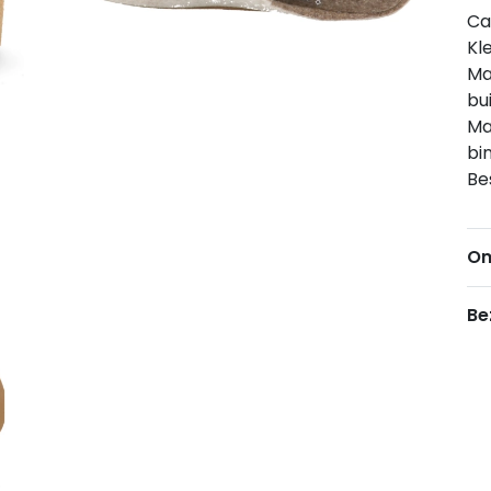
Ca
Kl
Ma
bu
Ma
bi
Be
Om
Be