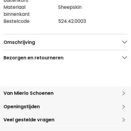
buitenkant
Materiaal
Sheepskin
binnenkant
Bestelcode
524.42.0003
Omschrijving
Bezorgen en retourneren
Van Mierlo Schoenen
Kleine Marktstraat 1
Openingstijden
5721 GG Asten
Nederland
Veel gestelde vragen
0493 688079