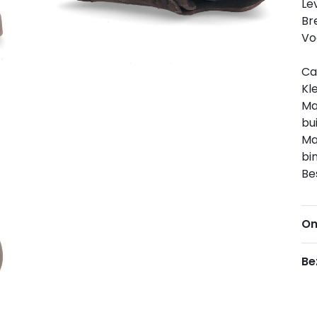
Le
Br
Vo
Ca
Kl
Ma
bu
Ma
bi
Be
Om
Be