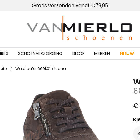
Gratis verzenden vanaf €79,95
Home | Van Mierlo schoenen
IRES
SCHOENVERZORGING
BLOG
MERKEN
NIEUW
ufer
Waldlaufer 669k01 k luana
W
6
€ 
Ki