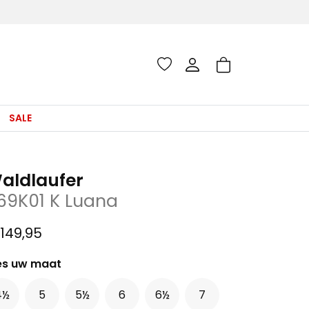
SALE
aldlaufer
69K01 K Luana
149,95
es uw maat
4½
5
5½
6
6½
7