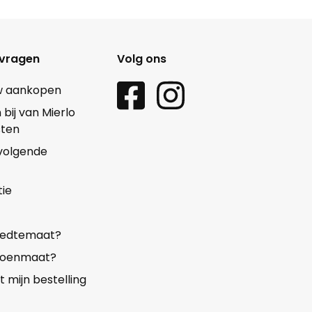
 vragen
Volg ons
w aankopen
ij van Mierlo
sten
 volgende
ie
reedtemaat?
choenmaat?
mijn bestelling