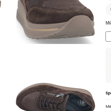
Ma
Sp
Me