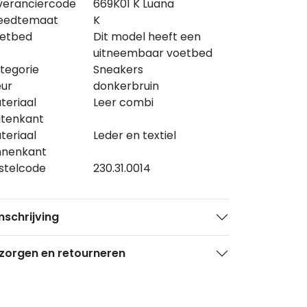
veranciercode
669K01 K Luana
eedtemaat
K
etbed
Dit model heeft een
uitneembaar voetbed
tegorie
Sneakers
eur
donkerbruin
teriaal
Leer combi
itenkant
teriaal
Leder en textiel
nnenkant
stelcode
230.31.0014
schrijving
zorgen en retourneren