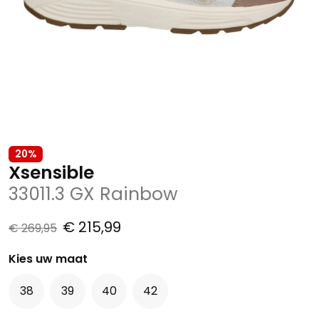
20%
Xsensible
33011.3 GX Rainbow
€ 215,99
€ 269,95
Kies uw maat
38
39
40
42