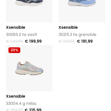
Xsensible
Xsensible
30085.2 hx swx11
30215.3 hx grenoble
€ 249,95
€ 199,99
€ 239,95
€ 191,99
20%
Xsensible
33004.4 g milau
€ 269,95
€ 215,99