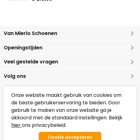
Van Mierlo Schoenen
Kleine Marktstraat 1
Openingstijden
5721 GG Asten
Nederland
Veel gestelde vragen
0493 688079
Volg ons
Onze website maakt gebruik van cookies om
de beste gebruikerservaring te bieden. Door
Onze partners
gebruik te maken van onze website ga je
Overzicht Koopzondagen
akkoord met de standaard instellingen. Bekijk
hier
ons privacybeleid.