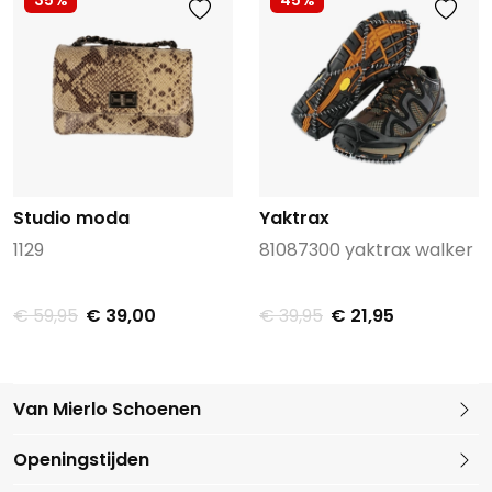
35%
45%
Studio moda
Yaktrax
1129
81087300 yaktrax walker
€ 59,95
€ 39,00
€ 39,95
€ 21,95
Van Mierlo Schoenen
Kleine Marktstraat 1
Openingstijden
5721 GG Asten