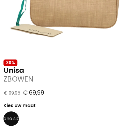
30%
Unisa
ZBOWEN
€ 69,99
€ 99,95
Kies uw maat
one siz