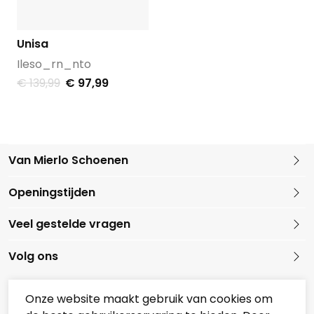
Unisa
Ileso_rn_nto
€ 139,99
€ 97,99
Van Mierlo Schoenen
Kleine Marktstraat 1
Openingstijden
5721 GG Asten
Nederland
Veel gestelde vragen
0493 688079
Volg ons
Onze website maakt gebruik van cookies om