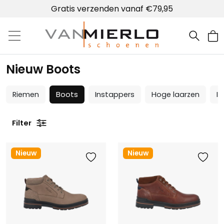
Gratis verzenden vanaf €79,95
Home | Van Mierlo schoenen
Nieuw Boots
Riemen
Boots
Instappers
Hoge laarzen
In
Filter
Nieuw
Nieuw