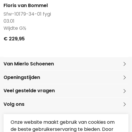
Floris van Bommel
Sfw-10179-34-01 fygi
03.01
Wijdte G½
€ 229,95
Van Mierlo Schoenen
Kleine Marktstraat 1
Openingstijden
5721 GG Asten
Nederland
Veel gestelde vragen
0493 688079
Volg ons
Onze website maakt gebruik van cookies om
de beste gebruikerservaring te bieden. Door