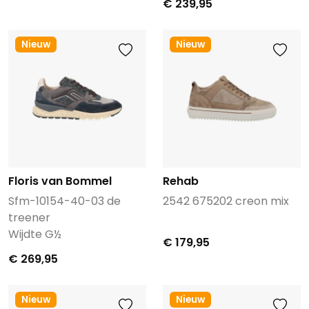
€ 239,95
Nieuw
Nieuw
Floris van Bommel
Rehab
Sfm-10154-40-03 de
2542 675202 creon mix
treener
Wijdte G½
€ 179,95
€ 269,95
Nieuw
Nieuw