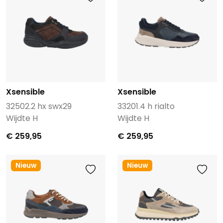
Xsensible
Xsensible
32502.2 hx swx29
33201.4 h rialto
Wijdte H
Wijdte H
€ 259,95
€ 259,95
Nieuw
Nieuw