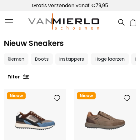
Lokale winkel met schoenmakerij
Home | Van Mierlo schoenen
Nieuw Sneakers
Riemen
Boots
Instappers
Hoge laarzen
In
Filter
Nieuw
Nieuw