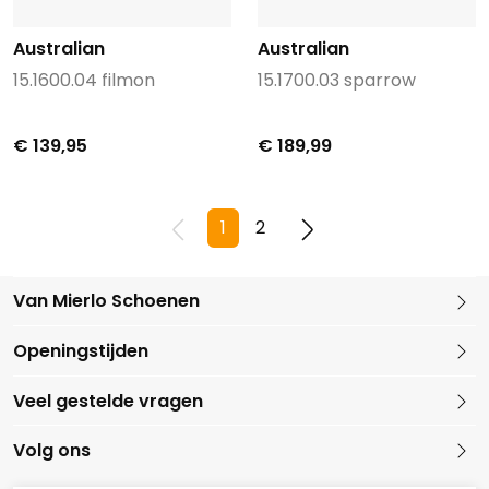
Australian
Australian
15.1600.04 filmon
15.1700.03 sparrow
€ 139,95
€ 189,99
1
2
Van Mierlo Schoenen
Kleine Marktstraat 1
Openingstijden
5721 GG Asten
Nederland
Veel gestelde vragen
0493 688079
Volg ons