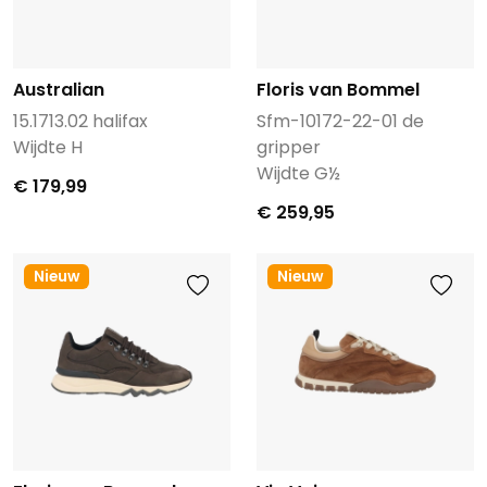
Australian
Floris van Bommel
15.1713.02 halifax
Sfm-10172-22-01 de
Wijdte H
gripper
Wijdte G½
€ 179,99
€ 259,95
Nieuw
Nieuw