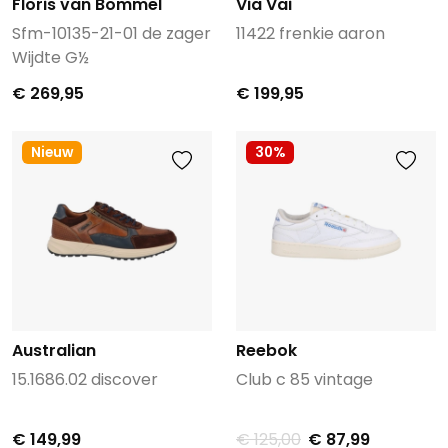
Floris van Bommel
Via Vai
Sfm-10135-21-01 de zager
11422 frenkie aaron
Wijdte G½
€ 269,95
€ 199,95
Nieuw
30%
Australian
Reebok
15.1686.02 discover
Club c 85 vintage
€ 149,99
€ 125,00
€ 87,99