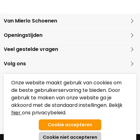
Van Mierlo Schoenen
Kleine Marktstraat 1
Openingstijden
5721 GG Asten
Nederland
Veel gestelde vragen
0493 688079
Volg ons
Onze website maakt gebruik van cookies om
de beste gebruikerservaring te bieden. Door
Onze partners
gebruik te maken van onze website ga je
Overzicht Koopzondagen
akkoord met de standaard instellingen. Bekijk
hier
ons privacybeleid.
© 2026 Van Mierlo Schoenen
Algemene Voorwaarden