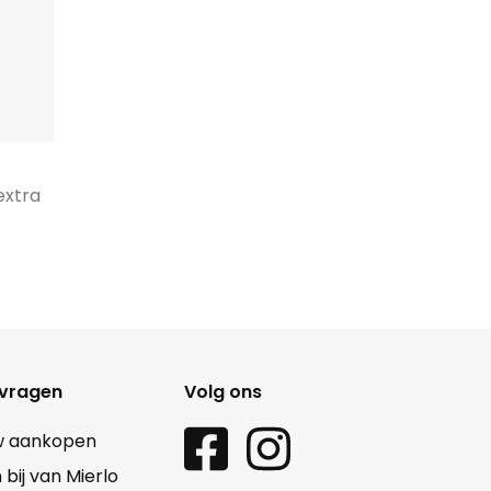
extra
 vragen
Volg ons
w aankopen
ij van Mierlo