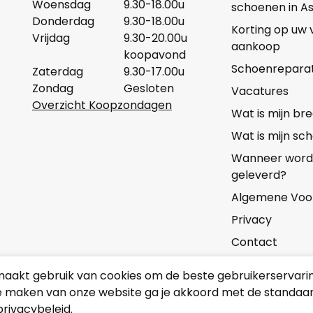
Woensdag
9.30-18.00u
schoenen in A
Donderdag
9.30-18.00u
Korting op uw
Vrijdag
9.30-20.00u
aankoop
koopavond
Schoenreparat
Zaterdag
9.30-17.00u
Zondag
Gesloten
Vacatures
Overzicht Koopzondagen
Wat is mijn b
Wat is mijn s
Wanneer wordt 
geleverd?
Algemene Voo
Privacy
Contact
aakt gebruik van cookies om de beste gebruikerservarin
Onze partners
e maken van onze website ga je akkoord met de standaard
privacybeleid.