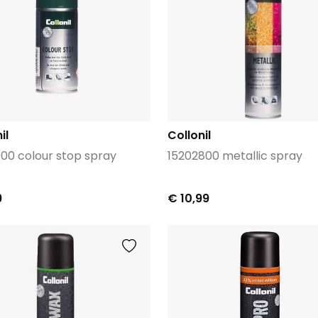
il
Collonil
000 colour stop spray
15202800 metallic spray
9
€ 10,99