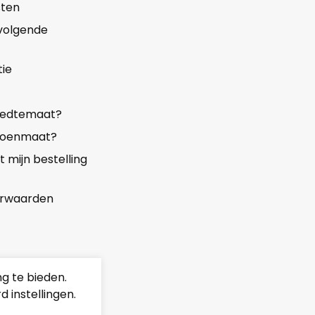
sten
 volgende
ie
reedtemaat?
choenmaat?
mijn bestelling
rwaarden
g te bieden.
 instellingen.