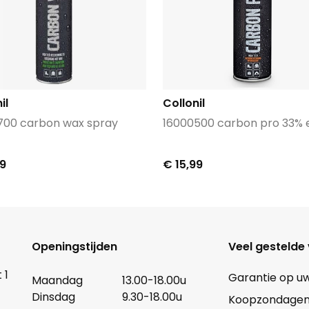
il
Collonil
700 carbon wax spray
16000500 carbon pro 33% 
99
€ 15,99
Openingstijden
Veel gestelde
 1
Garantie op u
Maandag
13.00-18.00u
Dinsdag
9.30-18.00u
Koopzondagen b