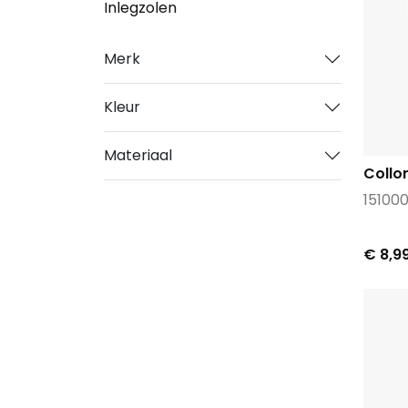
Inlegzolen
Merk
Kleur
Materiaal
Collon
15100
€ 8,9