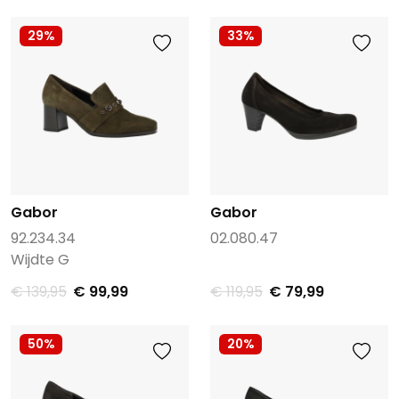
29%
33%
Gabor
Gabor
92.234.34
02.080.47
Wijdte G
€ 139,95
€ 99,99
€ 119,95
€ 79,99
50%
20%