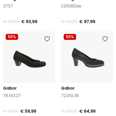
3757
E211080de
€ 139,95
€ 83,99
€ 139,95
€ 97,99
50%
50%
Gabor
Gabor
76.153.27
72.010.36
€ 119,95
€ 59,99
€ 129,95
€ 64,99