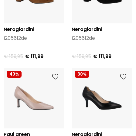
Nerogiardini
Nerogiardini
I205612de
I205612de
€ 159,95
€ 111,99
€ 159,95
€ 111,99
40%
30%
Paul green
Nerogiardini