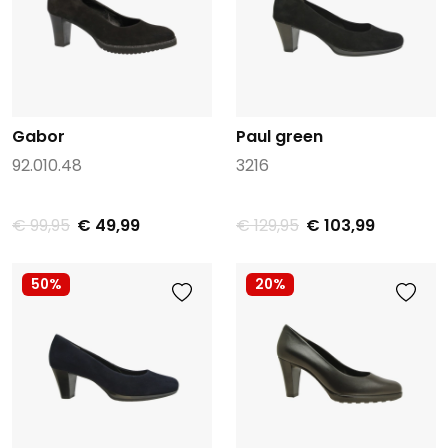
Gabor
Paul green
92.010.48
3216
€ 99,95
€ 49,99
€ 129,95
€ 103,99
50%
20%