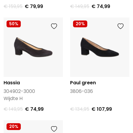
€ 159,95
€ 79,99
€ 149,95
€ 74,99
50%
20%
Hassia
Paul green
304902-3000
3806-036
Wijdte H
€ 149,95
€ 74,99
€ 134,95
€ 107,99
20%