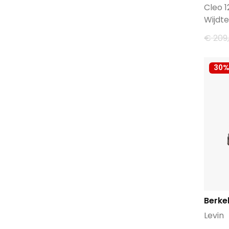
Cleo 1
Wijdte
€ 209
30%
Berke
Levin