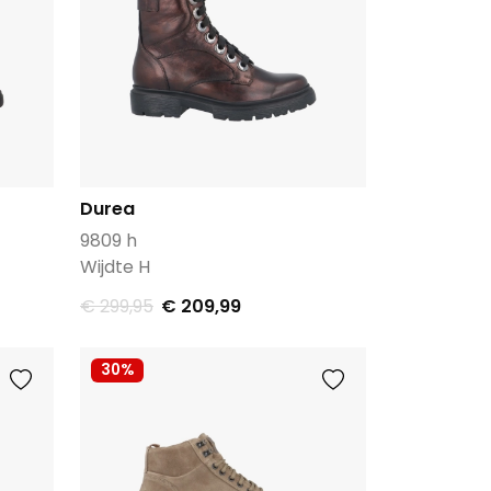
Durea
9809 h
Wijdte H
€ 299,95
€ 209,99
30%