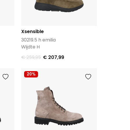
Xsensible
30219.5 h emilia
Wijdte H
€ 259,95
€ 207,99
20%