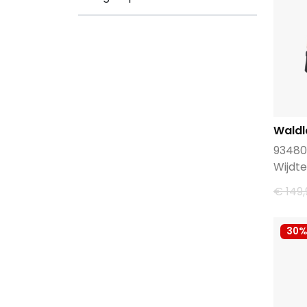
Waldl
93480
Wijdte
€ 149,
30%