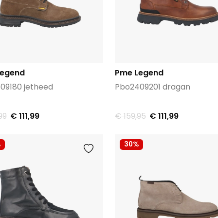
Legend
Pme Legend
09180 jetheed
Pbo2409201 dragan
99
€ 111,99
€ 159,95
€ 111,99
%
30%