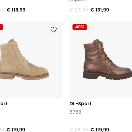
95
€ 118,99
€ 219,95
€ 131,99
%
40%
ort
DL-Sport
6768
95
€ 119,99
€ 199,95
€ 119,99