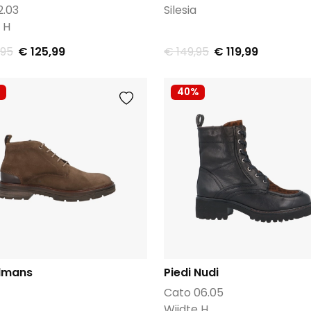
2.03
Silesia
 H
,95
€ 125,99
€ 149,95
€ 119,99
40%
lmans
Piedi Nudi
Cato 06.05
Wijdte H