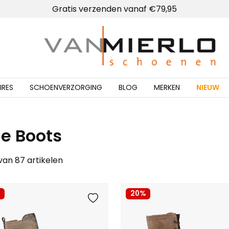
Lokale winkel met schoenmakerij
Home | Van Mierlo schoenen
IRES
SCHOENVERZORGING
BLOG
MERKEN
NIEUW
le Boots
 van 87 artikelen
20%