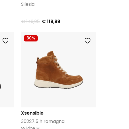
Silesia
€ 149,95
€ 119,99
30%
Xsensible
30227.5 h romagna
Wijdte H