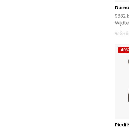
Dure
9832 
Wijdte
€ 249
40
Piedi 