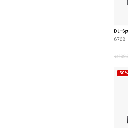
DL-Sp
6768
€ 199,
30%