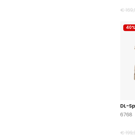
€ 169,
40
DL-Sp
6768
€ 199,