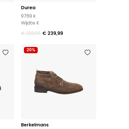
Durea
9769 k
Wijdte K
€ 299,95
€ 239,99
20%
Berkelmans