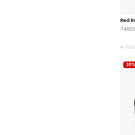
Red R
7460
€ 199,
30%