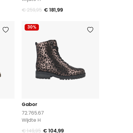
€ 259,95
€ 181,99
30%
Gabor
72.765.67
Wijdte H
€ 149,95
€ 104,99