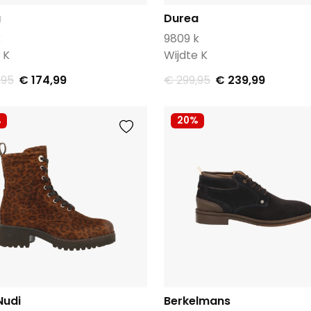
a
Durea
k
9809 k
 K
Wijdte K
,95
€ 174,99
€ 299,95
€ 239,99
%
20%
Nudi
Berkelmans