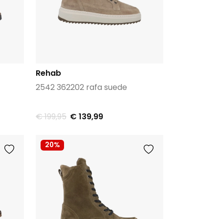
Rehab
2542 362202 rafa suede
€ 199,95
€ 139,99
20%