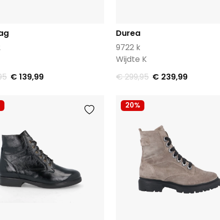
ag
Durea
2
9722 k
Wijdte K
95
€ 139,99
€ 299,95
€ 239,99
20%