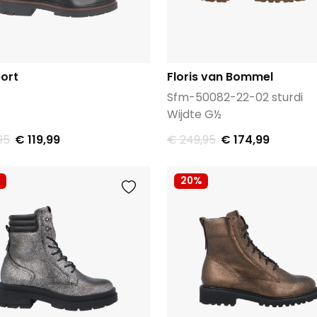
ort
Floris van Bommel
Sfm-50082-22-02 sturdi
Wijdte G½
95
€ 119,99
€ 249,95
€ 174,99
20%