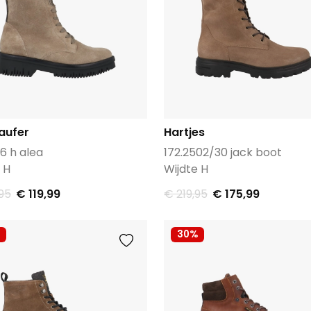
aufer
Hartjes
6 h alea
172.2502/30 jack boot
 H
Wijdte H
95
€ 119,99
€ 219,95
€ 175,99
30%