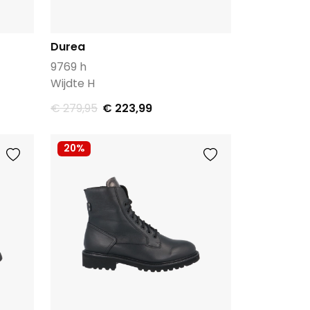
Durea
9769 h
Wijdte H
€ 279,95
€ 223,99
20%