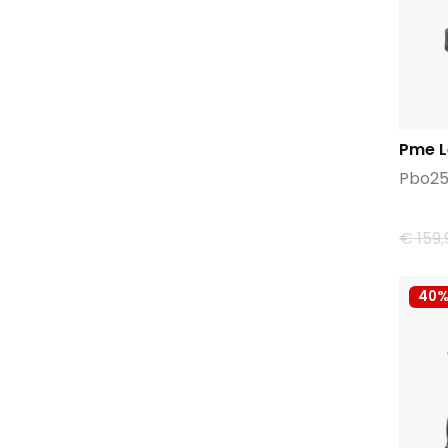
Pme 
Pbo25
€ 159,
40