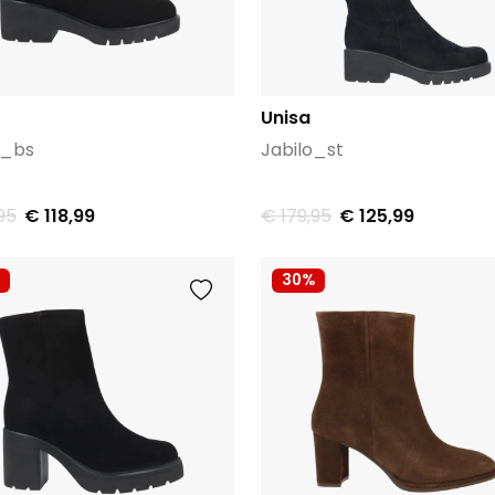
Unisa
o_bs
Jabilo_st
95
€ 118,99
€ 179,95
€ 125,99
30%