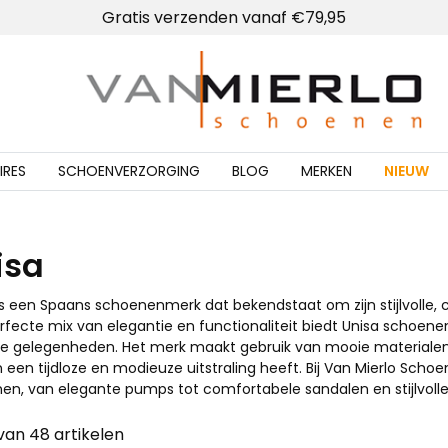
Lokale winkel met schoenmakerij
Gratis verzenden vanaf €79,95
Home | Van Mierlo schoenen
IRES
SCHOENVERZORGING
BLOG
MERKEN
NIEUW
isa
is een Spaans schoenenmerk dat bekendstaat om zijn stijlvoll
fecte mix van elegantie en functionaliteit biedt Unisa schoenen d
le gelegenheden. Het merk maakt gebruik van mooie materialen
een tijdloze en modieuze uitstraling heeft. Bij Van Mierlo Schoe
en, van elegante pumps tot comfortabele sandalen en stijlvolle 
 van 48 artikelen