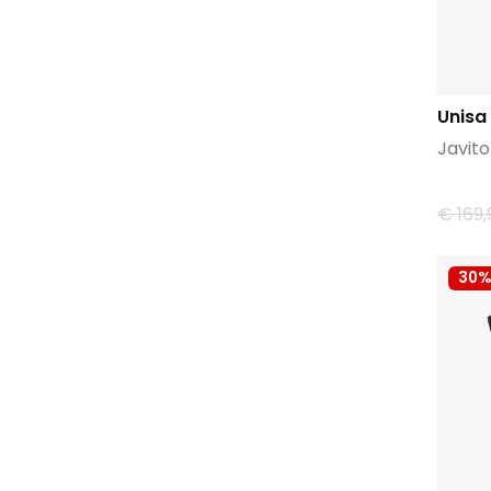
Unisa
Javit
€ 169,
30%