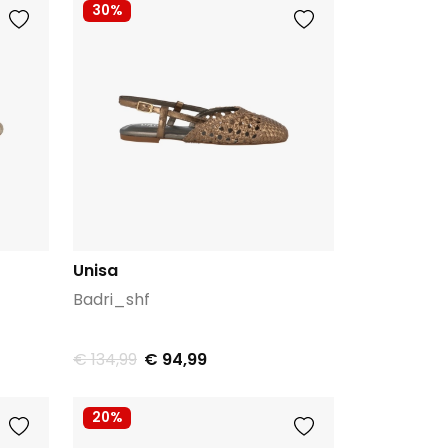
30%
Unisa
Badri_shf
€ 134,99
€ 94,99
20%