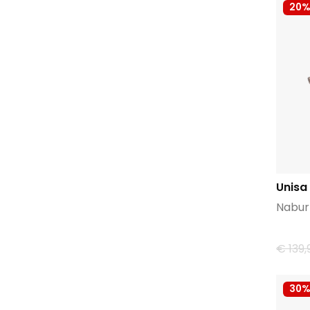
20%
Unisa
Nabu
€ 139,
30%