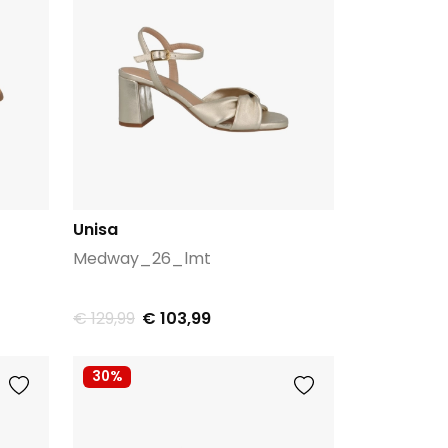
Unisa
Medway_26_lmt
€ 129,99
€ 103,99
30%