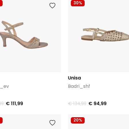
30%
Unisa
r_ev
Badri_shf
99
€ 111,99
€ 134,99
€ 94,99
20%