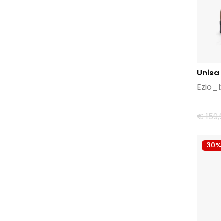
Unisa
Ezio_
€ 159,
30%