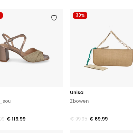
30%
Unisa
_sou
Zbowen
99
€ 119,99
€ 99,95
€ 69,99