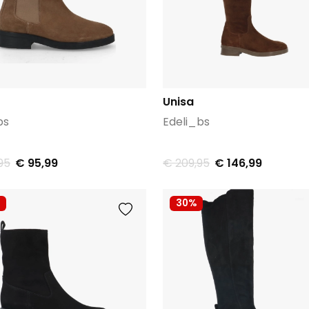
Unisa
bs
Edeli_bs
95
€ 95,99
€ 209,95
€ 146,99
30%