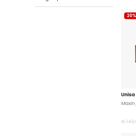
20%
Unisa
Maxin
€ 149,