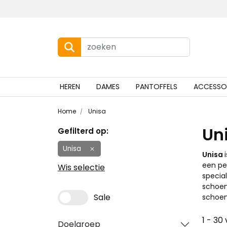
HEREN
DAMES
PANTOFFELS
ACCESSO
Home
Unisa
Un
Gefilterd op:
Unisa
Unisa
een per
Wis selectie
specia
schoen 
Sale
schoen
1 - 30
Doelgroep