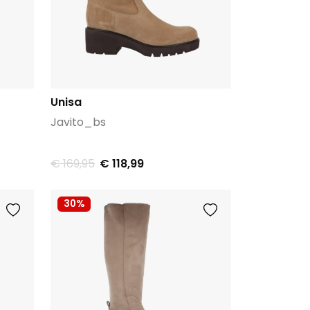
Unisa
Javito_bs
€ 169,95
€ 118,99
30%