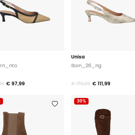
Unisa
_rn_nto
Ibon_26_ng
99
€ 97,99
€ 159,99
€ 111,99
%
30%