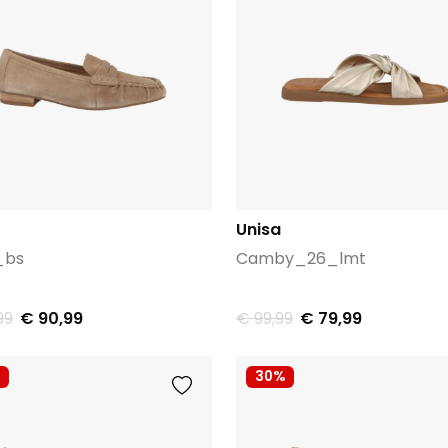
Unisa
_bs
Camby_26_lmt
99
€ 90,99
€ 99,99
€ 79,99
30%