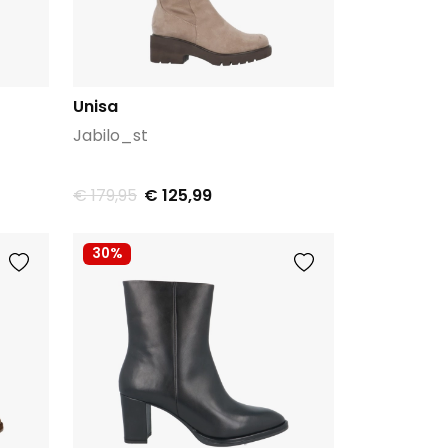
Unisa
Jabilo_st
€ 179,95
€ 125,99
30%