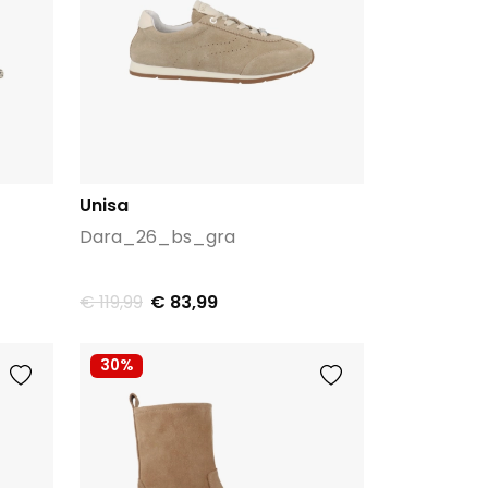
Unisa
Dara_26_bs_gra
€ 119,99
€ 83,99
30%