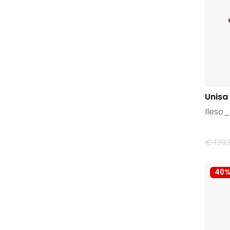
Unisa
Ileso
€ 139,
40