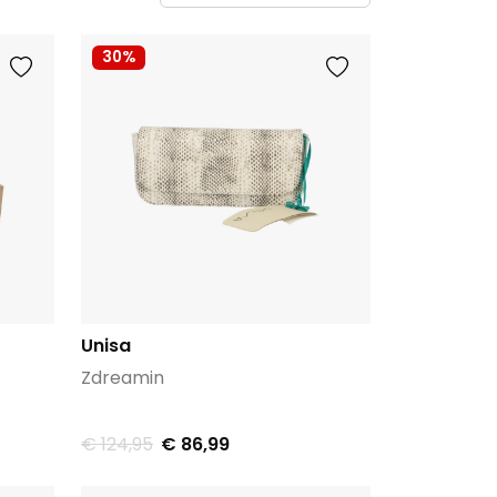
30%
Unisa
Zdreamin
€ 124,95
€ 86,99