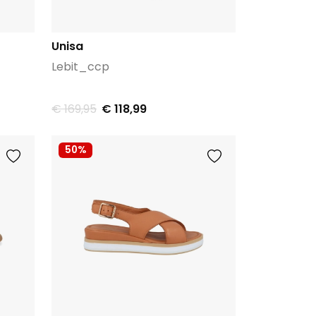
Unisa
Lebit_ccp
€ 169,95
€ 118,99
50%