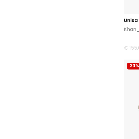
Unisa
Khan
€ 155
30%