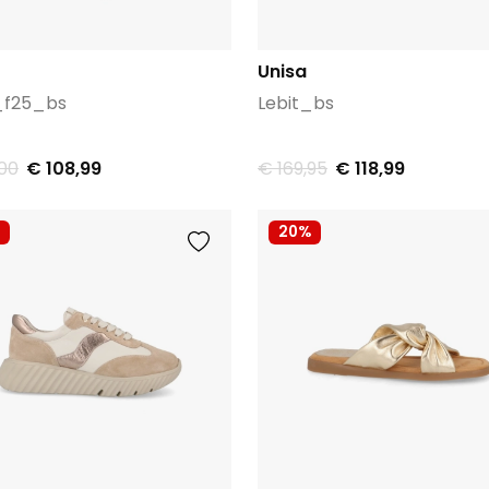
Unisa
_f25_bs
Lebit_bs
,00
€ 108,99
€ 169,95
€ 118,99
20%