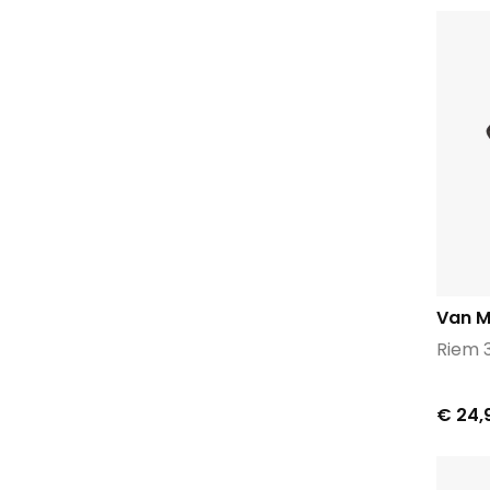
Van M
Riem 
€ 24,