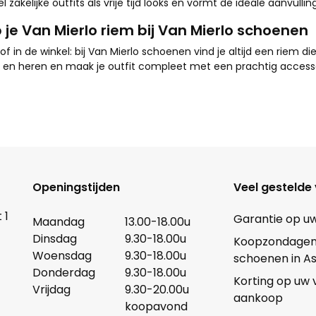
el zakelijke outfits als vrije tijd looks en vormt de ideale aanvull
 je Van Mierlo riem bij Van Mierlo schoenen
of in de winkel: bij Van Mierlo schoenen vind je altijd een riem di
en heren en maak je outfit compleet met een prachtig accessoi
Openingstijden
Veel gestelde
 1
Garantie op u
Maandag
13.00-18.00u
Dinsdag
9.30-18.00u
Koopzondagen b
Woensdag
9.30-18.00u
schoenen in A
Donderdag
9.30-18.00u
Korting op uw
Vrijdag
9.30-20.00u
aankoop
koopavond