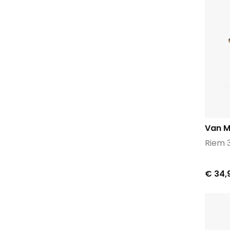
Van M
Riem 
€ 34,