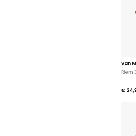
Van M
Riem 
€ 24,