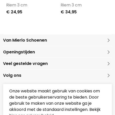
Riem 3 cm
Riem 3 cm
€ 24,95
€ 34,95
Van Mierlo Schoenen
Kleine Marktstraat 1
Openingstijden
5721 GG Asten
Nederland
Veel gestelde vragen
0493 688079
Volg ons
Onze website maakt gebruik van cookies om
de beste gebruikerservaring te bieden. Door
Onze partners
gebruik te maken van onze website ga je
Overzicht Koopzondagen
akkoord met de standaard instellingen. Bekijk