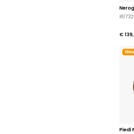
Nerog
I61732
€ 139
Nie
Piedi 