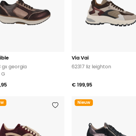
ible
Via Vai
3 gx georgia
62317 liz leighton
e G
,95
€ 199,95
uw
Nieuw