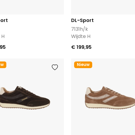
ort
DL-Sport
7131h/k
 H
Wijdte H
,95
€ 199,95
uw
Nieuw