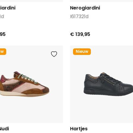
iardini
Nerogiardini
1d
I617321d
,95
€ 139,95
uw
Nieuw
Nudi
Hartjes