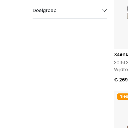
Doelgroep
Xsens
30151.
Wijdt
€ 269
Nie