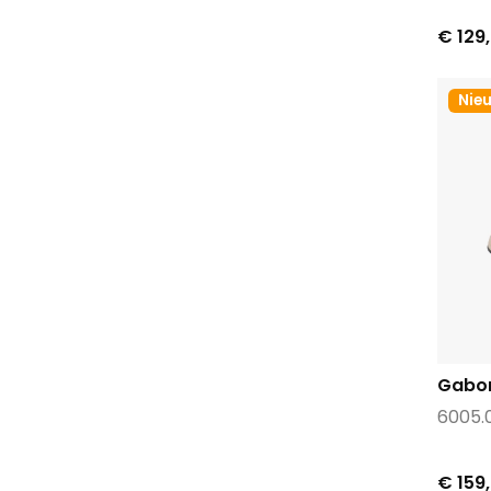
€ 129
Nie
Gabor
6005.
€ 159