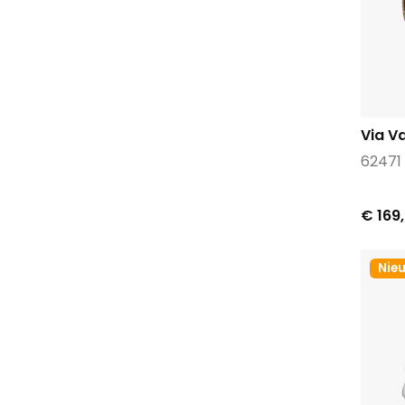
Via Va
62471 
€ 169
Nie