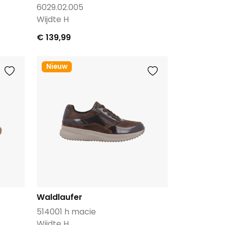
6029.02.005
Wijdte H
€ 139,99
Nieuw
Waldlaufer
514001 h macie
Wijdte H