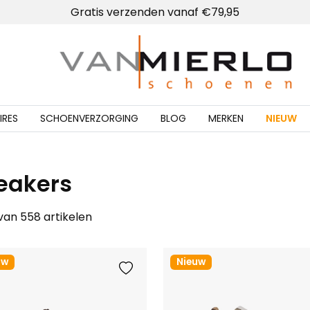
Lokale winkel met schoenmakerij
Gratis verzenden vanaf €79,95
Home | Van Mierlo schoenen
IRES
SCHOENVERZORGING
BLOG
MERKEN
NIEUW
eakers
 van 558 artikelen
uw
Nieuw