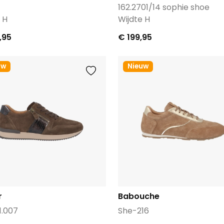
162.2701/14 sophie shoe
 H
Wijdte H
,95
€ 199,95
uw
Nieuw
r
Babouche
1.007
She-216