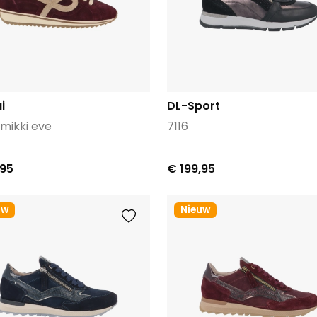
i
DL-Sport
mikki eve
7116
,95
€ 199,95
uw
Nieuw