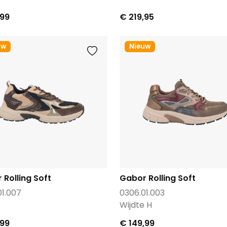
,99
€ 219,95
uw
Nieuw
 Rolling Soft
Gabor Rolling Soft
01.007
0306.01.003
Wijdte H
,99
€ 149,99