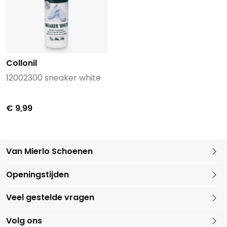
Collonil
12002300 sneaker white
€ 9,99
Van Mierlo Schoenen
Kleine Marktstraat 1
Openingstijden
5721 GG Asten
Nederland
Veel gestelde vragen
0493 688079
Volg ons