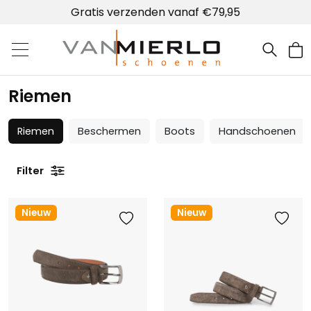
Gratis verzenden vanaf €79,95
Home | Van Mierlo schoenen
Riemen
Riemen
Beschermen
Boots
Handschoenen
Filter
Nieuw
Nieuw