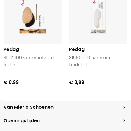
Pedag
Pedag
31012100 voorvoetzool
31960000 summer
leder
badstof
€ 8,99
€ 8,99
Van Mierlo Schoenen
Kleine Marktstraat 1
Openingstijden
5721 GG Asten